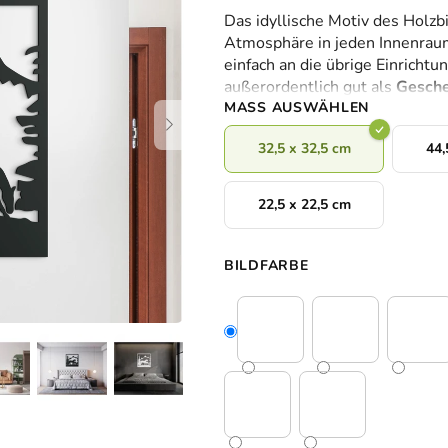
durchschnittliche
Das idyllische Motiv des Holzb
Produktbewertung
Atmosphäre in jeden Innenrau
ist
einfach an die übrige Einrichtu
0,0
außerordentlich gut als
Gesche
von
MASS AUSWÄHLEN
5
Sternen.
32,5 x 32,5 cm
44,
22,5 x 22,5 cm
BILDFARBE