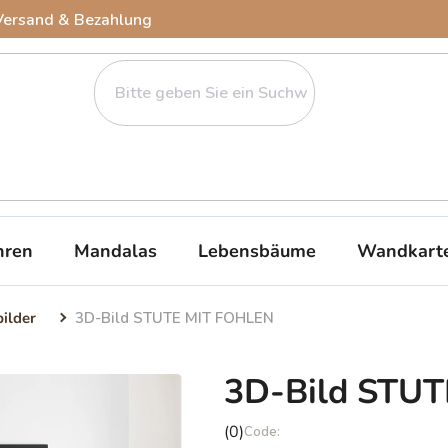
Versand & Bezahlung
ren
Mandalas
Lebensbäume
Wandkart
bilder
3D-Bild STUTE MIT FOHLEN
3D-Bild STU
Die
(0)