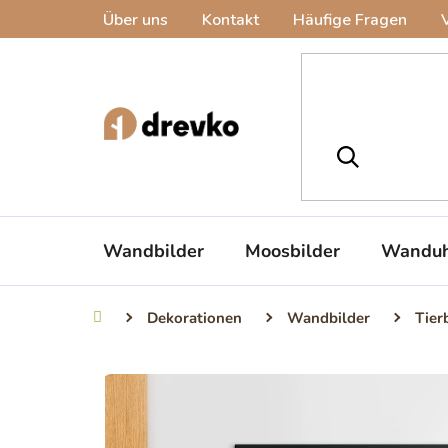
Zum
Über uns
Kontakt
Häufige Fragen
Inhalt
springen
Wandbilder
Moosbilder
Wanduh
Dekorationen
Wandbilder
Tier
Startseite