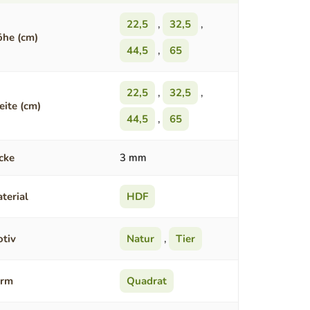
22,5
,
32,5
,
he (cm)
44,5
,
65
22,5
,
32,5
,
eite (cm)
44,5
,
65
cke
3 mm
terial
HDF
tiv
Natur
,
Tier
orm
Quadrat