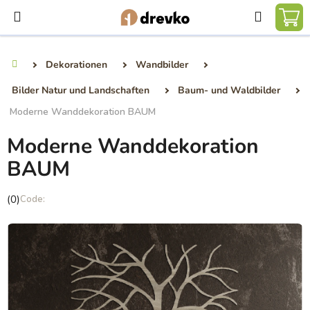
Zum
Suchen
Inhalt
WA
springen
Dekorationen
Wandbilder
Startseite
Bilder Natur und Landschaften
Baum- und Waldbilder
Moderne Wanddekoration BAUM
Moderne Wanddekoration
BAUM
Die
(0)
durchschnittliche
Produktbewertung
ist
0,0
von
5
Sternen.