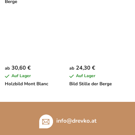
Berge
30,60 €
24,30 €
ab
ab
Auf Lager
Auf Lager
Holzbild Mont Blanc
Bild Stille der Berge
F
u
ß
info
@
drevko.at
z