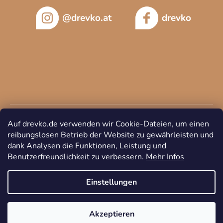
@drevko.at
drevko
Auf drevko.de verwenden wir Cookie-Dateien, um einen
reibungslosen Betrieb der Website zu gewährleisten und
dank Analysen die Funktionen, Leistung und
Benutzerfreundlichkeit zu verbessern.
Mehr Infos
Copyright 2026
DREVKO
. Alle Rechte vorbehalten.
Cookie-
Einstellungen ändern
Einstellungen
Akzeptieren
Erstellt von Shoptet