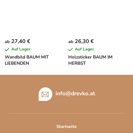
27,40 €
26,30 €
ab
ab
Auf Lager
Auf Lager
Wandbild BAUM MIT
Holzsticker BAUM IM
LIEBENDEN
HERBST
F
u
ß
info
@
drevko.at
z
e
i
l
Startseite
e