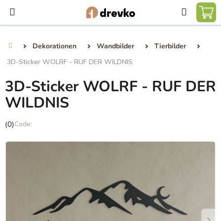
Zum
Suchen
Inhalt
WA
springen
Dekorationen
Wandbilder
Tierbilder
Startseite
3D-Sticker WOLRF - RUF DER WILDNIS
3D-Sticker WOLRF - RUF DER
WILDNIS
Die
(0)
durchschnittliche
Produktbewertung
ist
0,0
von
5
Sternen.