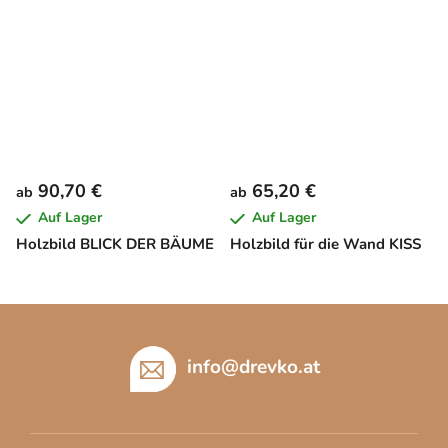
90,70 €
65,20 €
ab
ab
Auf Lager
Auf Lager
Holzbild BLICK DER BÄUME
Holzbild für die Wand KISS
F
u
ß
info
@
drevko.at
z
e
i