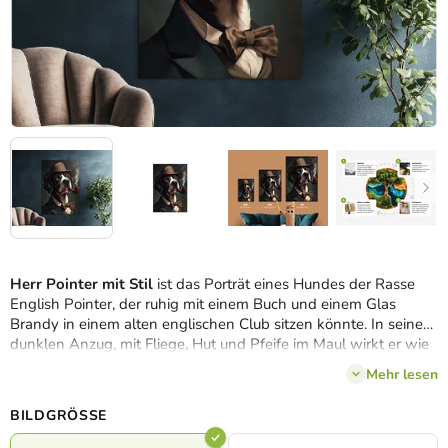
Herr Pointer mit Stil
ist das Porträt eines Hundes der Rasse
English Pointer, der ruhig mit einem Buch und einem Glas
Brandy in einem alten englischen Club sitzen könnte. In seinem
dunklen Anzug, mit Fliege, Hut und Pfeife im Maul wirkt er wie
ein echter Gentleman mit ernstem Gesicht und einem Funken
Mehr lesen
Weisheit – ein ideales Bild für Hundeliebhaber und Liebhaber
von Inneneinrichtungen mit Charakter.
BILDGRÖSSE