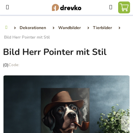
Zum
Suchen
Inhalt
WA
springen
Dekorationen
Wandbilder
Tierbilder
Startseite
Bild Herr Pointer mit Stil
Bild Herr Pointer mit Stil
Die
(0)
durchschnittliche
Produktbewertung
ist
0,0
von
5
Sternen.