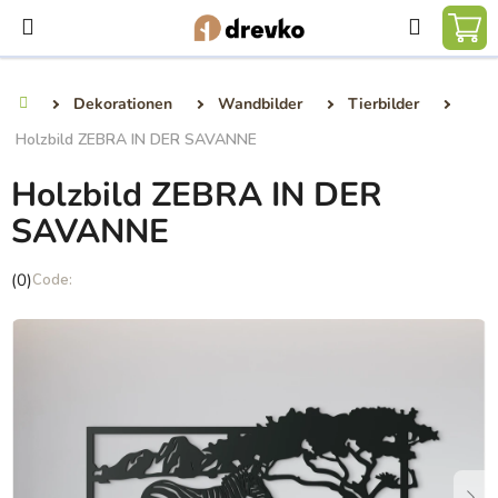
Zum
Suchen
Inhalt
WA
springen
Dekorationen
Wandbilder
Tierbilder
Startseite
Holzbild ZEBRA IN DER SAVANNE
Holzbild ZEBRA IN DER
SAVANNE
Die
(0)
durchschnittliche
Produktbewertung
ist
0,0
von
5
Sternen.