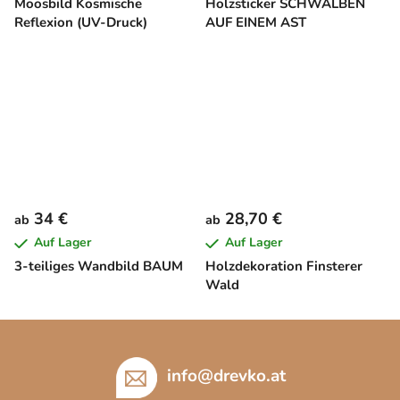
Moosbild Kosmische
Holzsticker SCHWALBEN
Reflexion (UV-Druck)
AUF EINEM AST
34 €
28,70 €
ab
ab
Auf Lager
Auf Lager
3-teiliges Wandbild BAUM
Holzdekoration Finsterer
Wald
F
u
ß
info
@
drevko.at
z