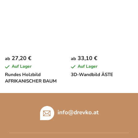
27,20 €
33,10 €
ab
ab
Auf Lager
Auf Lager
Rundes Holzbild
3D-Wandbild ÄSTE
AFRIKANISCHER BAUM
F
u
ß
info
@
drevko.at
z
e
i