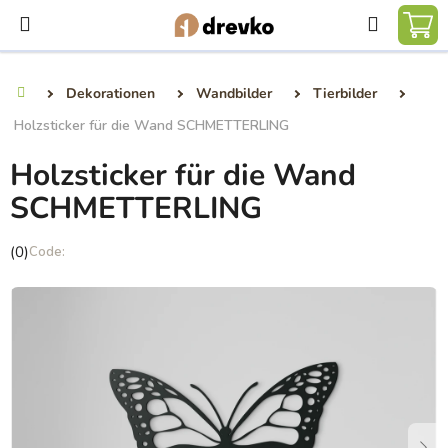
Zum
Suchen
Inhalt
WA
springen
Dekorationen
Wandbilder
Tierbilder
Startseite
Holzsticker für die Wand SCHMETTERLING
Holzsticker für die Wand
SCHMETTERLING
Die
(0)
durchschnittliche
Produktbewertung
ist
0,0
von
5
Sternen.