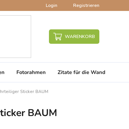
Login
Registrieren
WARENKORB
en
Fotorahmen
Zitate für die Wand
PVC-
hrteiliger Sticker BAUM
Sticker BAUM