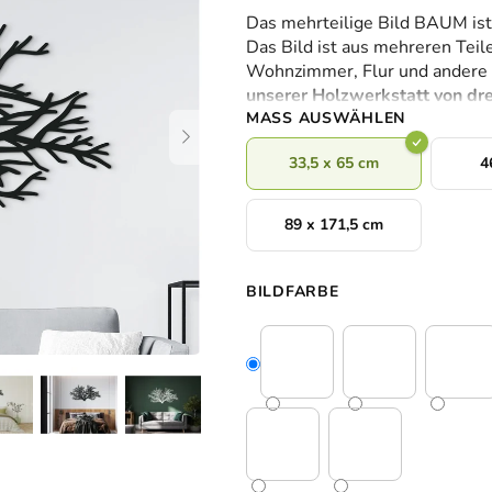
durchschnittliche
Das mehrteilige Bild BAUM ist
Produktbewertung
Das Bild ist aus mehreren Teil
ist
Wohnzimmer, Flur und andere
0,0
unserer Holzwerkstatt von dre
von
MASS AUSWÄHLEN
5
Sternen.
33,5 x 65 cm
4
89 x 171,5 cm
BILDFARBE