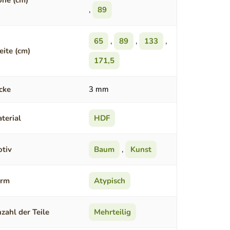
he (cm)
,
89
65
,
89
,
133
,
eite (cm)
171,5
cke
3 mm
terial
HDF
tiv
Baum
,
Kunst
orm
Atypisch
zahl der Teile
Mehrteilig