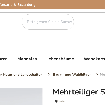
Versand & Bezahlung
ren
Mandalas
Lebensbäume
Wandkart
er Natur und Landschaften
Baum- und Waldbilder
Me
Mehrteiliger 
Die
(0)