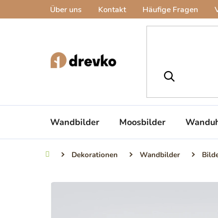
Zum
Über uns
Kontakt
Häufige Fragen
Inhalt
springen
Wandbilder
Moosbilder
Wanduh
Dekorationen
Wandbilder
Bild
Startseite