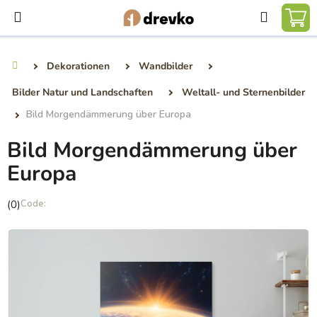
Zum
Suchen
Inhalt
WA
springen
Dekorationen
Wandbilder
Startseite
Bilder Natur und Landschaften
Weltall- und Sternenbilder
Bild Morgendämmerung über Europa
Bild Morgendämmerung über
Europa
Die
(0)
durchschnittliche
Produktbewertung
ist
0,0
von
5
Sternen.