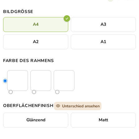
zur Geltung und das Bild passt gut in ein modernes Interieur
oder Arbeitszimmer, wo es eine ruhige und inspirierende
BILDGRÖSSE
Wirkung entfaltet.
A4
A3
A2
A1
FARBE DES RAHMENS
OBERFLÄCHENFINISH
Unterschied ansehen
Glänzend
Matt