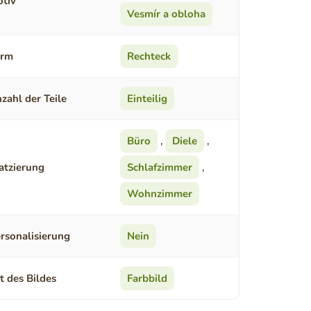
tiv
Vesmír a obloha
orm
Rechteck
zahl der Teile
Einteilig
Büro
,
Diele
,
atzierung
Schlafzimmer
,
Wohnzimmer
rsonalisierung
Nein
t des Bildes
Farbbild