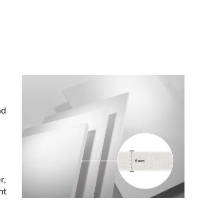
nd
r,
nt