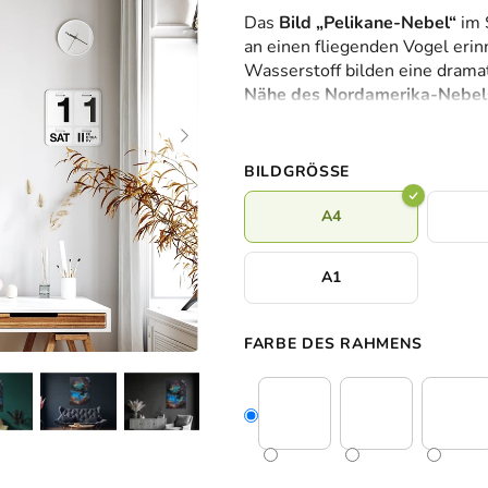
durchschnittliche
Das
Bild „Pelikane-Nebel“
im 
Produktbewertung
an einen fliegenden Vogel erin
ist
Wasserstoff bilden eine drama
0,0
Nähe des Nordamerika-Nebel
von
Strukturen besonders gut zur Ge
5
modernes Interieur oder Arbei
Sternen.
BILDGRÖSSE
A4
A1
FARBE DES RAHMENS