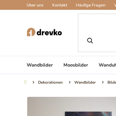
Zum
Über uns
Kontakt
Häufige Fragen
Inhalt
springen
Wandbilder
Moosbilder
Wanduh
Dekorationen
Wandbilder
Bild
Startseite