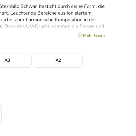
Sternbild Schwan besticht durch seine Form, die
nert. Leuchtende Bereiche aus ionisiertem
tische, aber harmonische Komposition in der
s
. Dank des UV-Drucks kommen die Farben und
ltung, sodass sich das Bild gut in ein
Mehr lesen
tszimmer für Weltraumliebhaber einfügt.
A3
A2