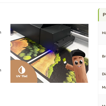
n
Hö
Br
n
Di
Ma