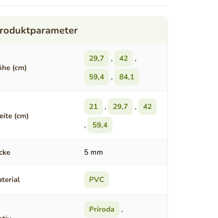
29,7
,
42
,
he (cm)
59,4
,
84,1
21
,
29,7
,
42
eite (cm)
,
59,4
cke
5 mm
terial
PVC
Príroda
,