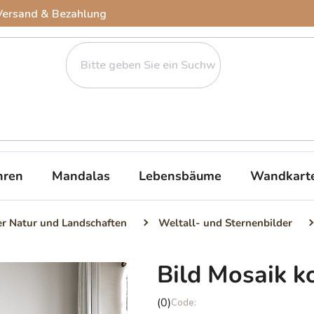
Versand & Bezahlung
ren
Mandalas
Lebensbäume
Wandkart
er Natur und Landschaften
Weltall- und Sternenbilder
Bild Mosaik k
Die
(0)