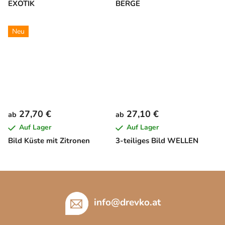
EXOTIK
BERGE
Neu
27,70 €
27,10 €
ab
ab
Auf Lager
Auf Lager
Bild Küste mit Zitronen
3-teiliges Bild WELLEN
F
u
ß
info
@
drevko.at
z