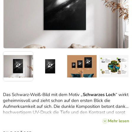
Das Schwarz-Weiß-Bild mit dem Motiv „
Schwarzes Loch
“ wirkt
geheimnisvoll und zieht schon auf den ersten Blick die
Aufmerksamkeit auf sich. Die dunkle Komposition betont dank
hochwertigem UV-Druck die Tiefe und den Kontrast und sorgt
so für einen starken visuellen Eindruck. Sie passt hervorragend
Mehr lesen
in moderne, minimalistische Innenräume oder Arbeitszimmer,
wo vor allem Liebhaber des Weltraums und der abstrakten