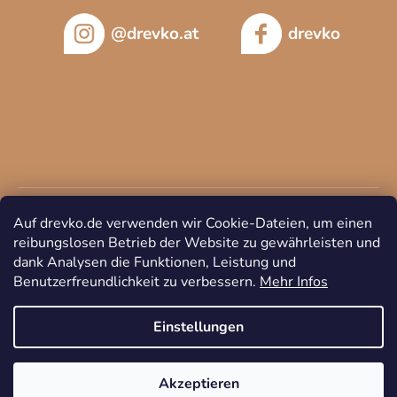
@drevko.at
drevko
Auf drevko.de verwenden wir Cookie-Dateien, um einen
reibungslosen Betrieb der Website zu gewährleisten und
dank Analysen die Funktionen, Leistung und
Benutzerfreundlichkeit zu verbessern.
Mehr Infos
Copyright 2026
DREVKO
. Alle Rechte vorbehalten.
Cookie-
Einstellungen ändern
Einstellungen
Akzeptieren
Erstellt von Shoptet