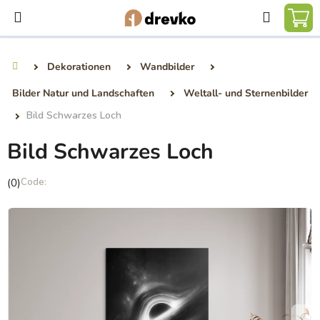
Zum
Suchen
Inhalt
WA
springen
Dekorationen
Wandbilder
Startseite
Bilder Natur und Landschaften
Weltall- und Sternenbilder
Bild Schwarzes Loch
Bild Schwarzes Loch
Die
(0)
durchschnittliche
Produktbewertung
ist
0,0
von
5
Sternen.