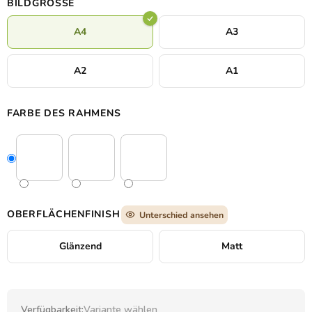
BILDGRÖSSE
Kunst ihre Atmosphäre zu schätzen wissen.
A4
A3
A2
A1
FARBE DES RAHMENS
OBERFLÄCHENFINISH
Unterschied ansehen
Glänzend
Matt
Verfügbarkeit:
Variante wählen