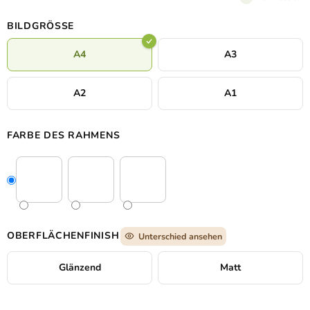
kommt es besonders gut auf einer größeren Wand in einem
modernen Interieur oder Büro zur Geltung, wo es technologisch
BILDGRÖSSE
und zeitlos wirkt.
A4
A3
A2
A1
FARBE DES RAHMENS
OBERFLÄCHENFINISH
Unterschied ansehen
Glänzend
Matt