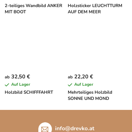
2-teiliges Wandbild ANKER
Holzsticker LEUCHTTURM
MIT BOOT
AUF DEM MEER
32,50 €
22,20 €
ab
ab
Auf Lager
Auf Lager
Holzbild SCHIFFFAHRT
Mehrteiliges Holzbild
SONNE UND MOND
F
u
ß
info
@
drevko.at