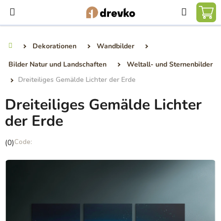
Zum
Suchen
Inhalt
WA
springen
Dekorationen
Wandbilder
Startseite
Bilder Natur und Landschaften
Weltall- und Sternenbilder
Dreiteiliges Gemälde Lichter der Erde
Dreiteiliges Gemälde Lichter
der Erde
Die
(0)
durchschnittliche
Produktbewertung
ist
0,0
von
5
Sternen.