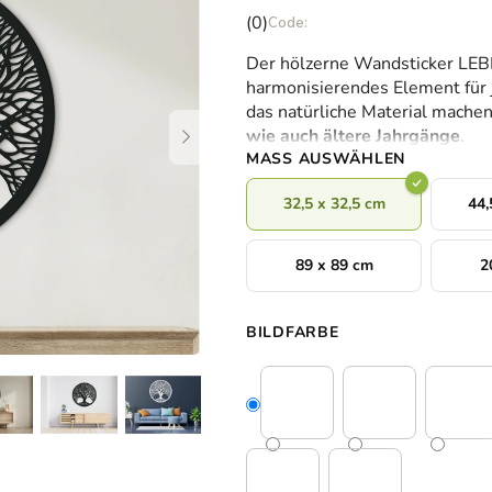
Die
(0)
durchschnittliche
Der hölzerne Wandsticker L
Produktbewertung
harmonisierendes Element für
ist
das natürliche Material machen
0,0
wie auch ältere Jahrgänge
.
von
MASS AUSWÄHLEN
5
Sternen.
32,5 x 32,5 cm
44,
89 x 89 cm
2
BILDFARBE