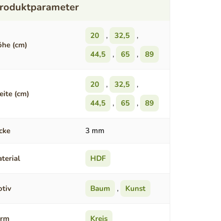
20
,
32,5
,
he (cm)
44,5
,
65
,
89
20
,
32,5
,
eite (cm)
44,5
,
65
,
89
cke
3 mm
terial
HDF
tiv
Baum
,
Kunst
orm
Kreis