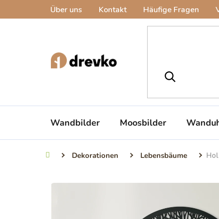
Zum
Über uns
Kontakt
Häufige Fragen
Inhalt
springen
Wandbilder
Moosbilder
Wanduh
Dekorationen
Lebensbäume
Ho
Startseite