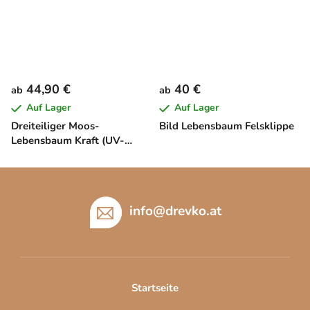
44,90 €
40 €
ab
ab
Auf Lager
Auf Lager
Dreiteiliger Moos-
Bild Lebensbaum Felsklippe
Lebensbaum Kraft (UV-
Druck)
F
u
ß
info
@
drevko.at
z
e
i
l
Startseite
e