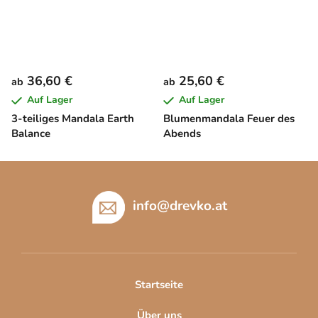
36,60 €
25,60 €
ab
ab
Auf Lager
Auf Lager
3-teiliges Mandala Earth
Blumenmandala Feuer des
Balance
Abends
F
u
ß
info
@
drevko.at
z
e
i
l
Startseite
e
Über uns