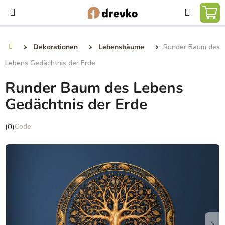
Zum
Suchen
Inhalt
WA
springen
Dekorationen
Lebensbäume
Runder Baum des
Startseite
Lebens Gedächtnis der Erde
Runder Baum des Lebens
Gedächtnis der Erde
Die
(0)
durchschnittliche
Produktbewertung
ist
0,0
von
5
Sternen.