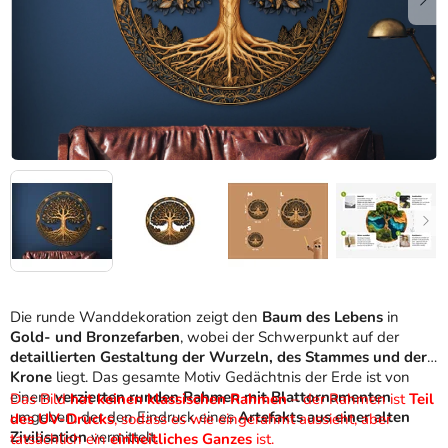
Die runde Wanddekoration zeigt den
Baum des Lebens
in
Gold- und Bronzefarben
, wobei der Schwerpunkt auf der
detaillierten Gestaltung der Wurzeln, des Stammes und der
Krone
liegt. Das gesamte Motiv Gedächtnis der Erde ist von
einem
verzierten runden Rahmen mit Blattornamenten
Das Bild
hat keinen klassischen Rahmen
– der Rahmen ist
Teil
umgeben, der den Eindruck eines
Artefakts aus einer alten
des UV-Drucks
, sodass es wie eingerahmt aussieht, aber
Zivilisation
vermittelt.
tatsächlich ein
einheitliches Ganzes
ist.