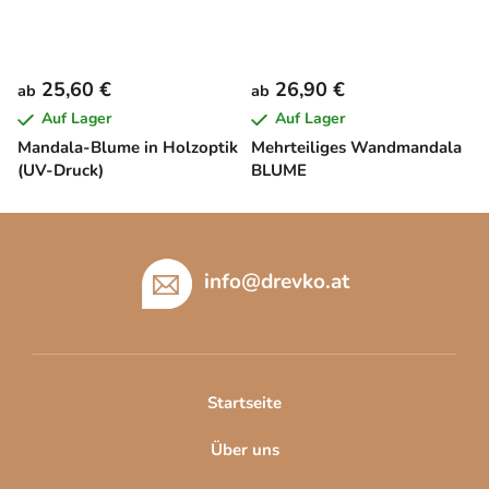
25,60 €
26,90 €
ab
ab
Auf Lager
Auf Lager
Mandala-Blume in Holzoptik
Mehrteiliges Wandmandala
(UV-Druck)
BLUME
F
u
ß
info
@
drevko.at
z
e
i
l
Startseite
e
Über uns