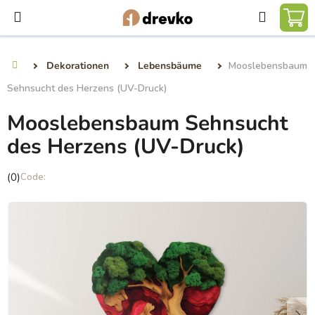
Zum
Suchen
Inhalt
WA
springen
Dekorationen
Lebensbäume
Mooslebensbaum
Startseite
Sehnsucht des Herzens (UV-Druck)
Mooslebensbaum Sehnsucht
des Herzens (UV-Druck)
Die
(0)
durchschnittliche
Produktbewertung
ist
0,0
von
5
Sternen.