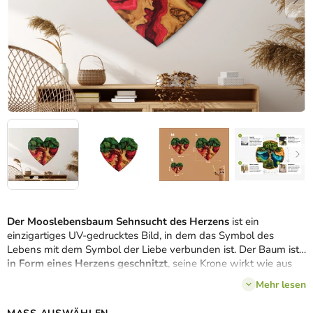
Der Mooslebensbaum Sehnsucht des Herzens
ist ein
einzigartiges UV-gedrucktes Bild, in dem das Symbol des
Lebens mit dem Symbol der Liebe verbunden ist. Der Baum ist
in Form eines Herzens geschnitzt
, seine Krone wirkt wie aus
dichtem grünem Moos und die Wurzeln gehen fließend in einen
Mehr lesen
dunkelroten Epoxid-Effekt
über. So entsteht ein Kontrast
zwischen Natur und Leidenschaft, der die Kraft der Verbindung