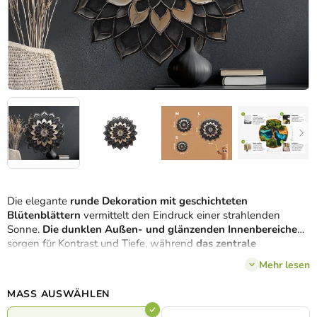
Die elegante
runde Dekoration mit geschichteten
Blütenblättern
vermittelt den Eindruck einer strahlenden
Sonne.
Die dunklen Außen- und glänzenden Innenbereiche
sorgen für Kontrast und Tiefe, während
das zentrale
Blumendetail
den künstlerischen Ausdruck verstärkt. Eine
Mehr lesen
großartige Wahl für eine
stilvolle Belebung Ihres Ambientes
.
MASS AUSWÄHLEN