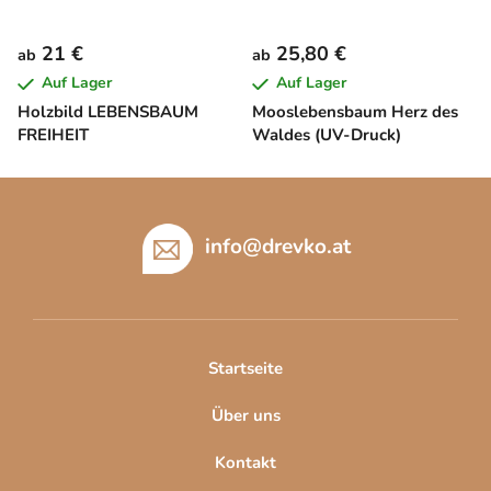
21 €
25,80 €
ab
ab
Auf Lager
Auf Lager
Holzbild LEBENSBAUM
Mooslebensbaum Herz des
FREIHEIT
Waldes (UV-Druck)
F
u
ß
info
@
drevko.at
z
e
i
l
Startseite
e
Über uns
Kontakt