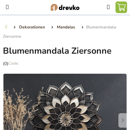
Zum
Suchen
Inhalt
WA
springen
Dekorationen
Mandalas
Blumenmandala
Startseite
Ziersonne
Blumenmandala Ziersonne
Die
(0)
durchschnittliche
Produktbewertung
ist
0,0
von
5
Sternen.