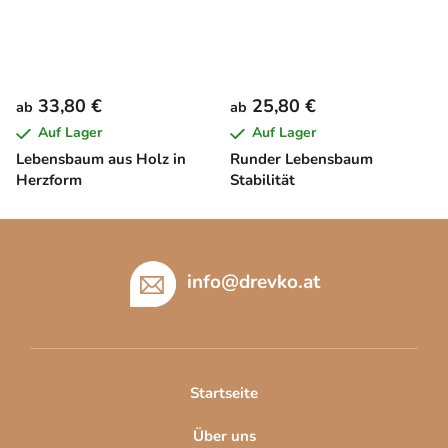
33,80 €
25,80 €
ab
ab
Auf Lager
Auf Lager
Lebensbaum aus Holz in
Runder Lebensbaum
Herzform
Stabilität
F
u
ß
info
@
drevko.at
z
e
i
l
Startseite
e
Über uns