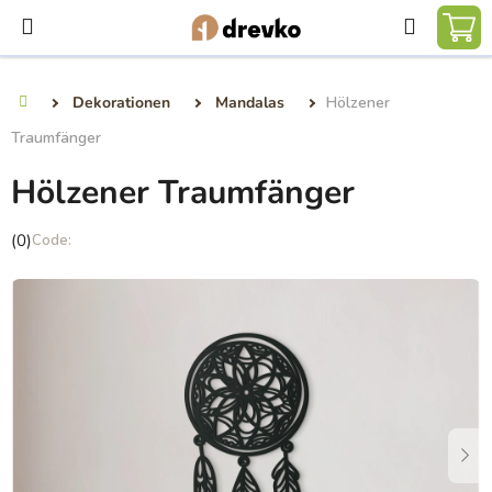
Zum
Suchen
Inhalt
WA
springen
Dekorationen
Mandalas
Hölzener
Startseite
Traumfänger
Hölzener Traumfänger
Die
(0)
durchschnittliche
Produktbewertung
ist
0,0
von
5
Sternen.