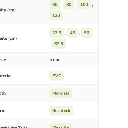
60
,
80
,
100
,
he (cm)
120
33,5
,
45
,
56
eite (cm)
,
67,5
cke
5 mm
terial
PVC
tiv
Mandala
orm
Rechteck