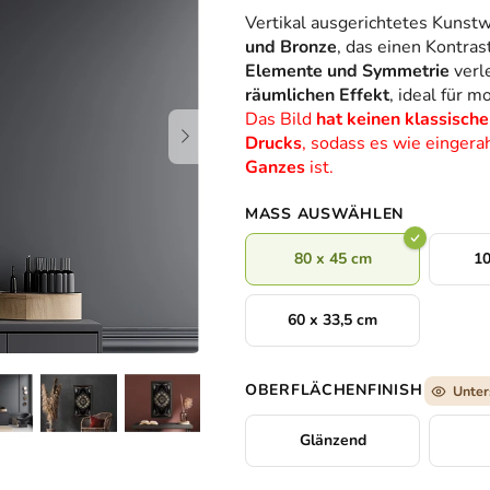
durchschnittliche
Vertikal ausgerichtetes Kunst
Produktbewertung
und Bronze
, das einen Kontra
ist
Elemente und Symmetrie
verl
0,0
räumlichen Effekt
, ideal für 
von
Das Bild
hat keinen klassisc
5
Drucks
, sodass es wie eingera
Sternen.
Ganzes
ist.
MASS AUSWÄHLEN
80 x 45 cm
10
60 x 33,5 cm
OBERFLÄCHENFINISH
Unter
Glänzend