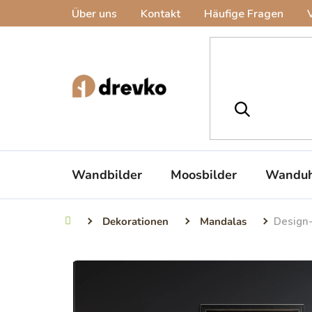
Zum
Über uns
Kontakt
Häufige Fragen
Inhalt
springen
Wandbilder
Moosbilder
Wanduh
Dekorationen
Mandalas
Design
Startseite