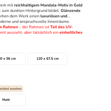
werk mit
reichhaltigem Mandala-Motiv in Gold
st zum dunklen Hintergrund bildet.
Glänzende
eihen dem Werk einen
luxuriösen und
moderne und anspruchsvolle Innenräume.
hen Rahmen
– der Rahmen ist
Teil des UV-
hmt aussieht, aber tatsächlich ein
einheitliches
0 x 56 cm
120 x 67,5 cm
schied ansehen
Matt