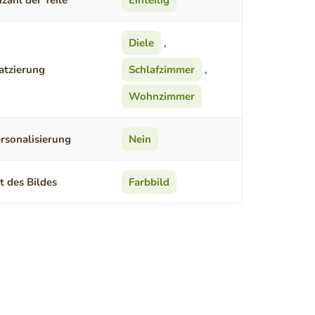
zahl der Teile
Einteilig
Diele
,
atzierung
Schlafzimmer
,
Wohnzimmer
rsonalisierung
Nein
t des Bildes
Farbbild