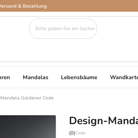
Versand & Bezahlung
ren
Mandalas
Lebensbäume
Wandkart
-Mandala Goldener Code
Design-Manda
Die
(0)