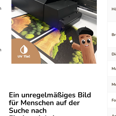
n
Hö
Br
n
Di
Ma
Mo
Ein unregelmäßiges Bild
F
für Menschen auf der
Suche nach