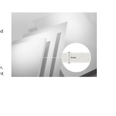
nd
r,
nt