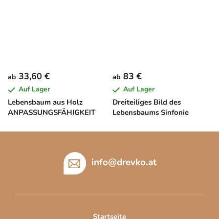
33,60 €
83 €
ab
ab
Auf Lager
Auf Lager
Lebensbaum aus Holz
Dreiteiliges Bild des
ANPASSUNGSFÄHIGKEIT
Lebensbaums Sinfonie
F
u
ß
info
@
drevko.at
z
e
i
l
Startseite