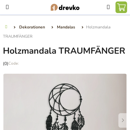
Zum
Suchen
Inhalt
WA
springen
Dekorationen
Mandalas
Holzmandala
Startseite
TRAUMFÄNGER
Holzmandala TRAUMFÄNGER
Die
(0)
durchschnittliche
Produktbewertung
ist
0,0
von
5
Sternen.