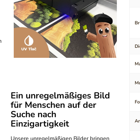
Br
n
Di
Ma
Mo
Ein unregelmäßiges Bild
F
für Menschen auf der
Suche nach
Einzigartigkeit
An
Unsere unregelmäßigen Bilder bringen