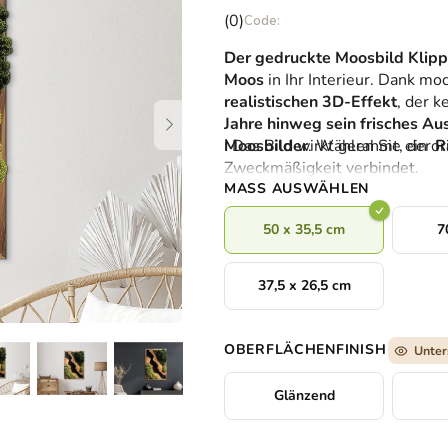
Die
(0)
durchschnittliche
Der gedruckte Moosbild Klip
Produktbewertung
Moos
in Ihr Interieur. Dank m
ist
realistischen 3D-Effekt
, der k
0,0
Jahre hinweg sein frisches A
von
Moosbilder
ℹ️ Das Bild wirkt gerahmt, der
. Wählen Sie ein or
R
5
Zweckmäßigkeit verbindet.
Sternen.
MASS AUSWÄHLEN
50 x 35,5 cm
7
37,5 x 26,5 cm
OBERFLÄCHENFINISH
Unter
Glänzend