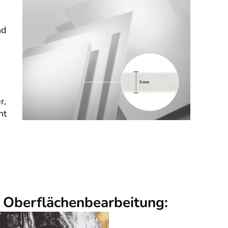
nd
r,
nt
r Oberflächenbearbeitung: