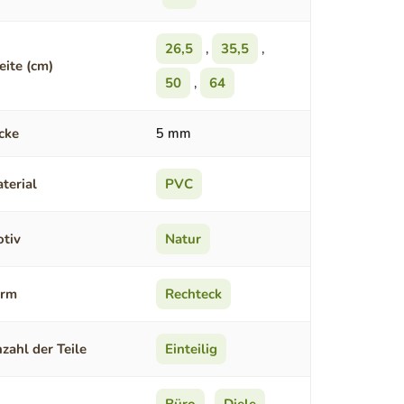
26,5
,
35,5
,
eite (cm)
50
,
64
cke
5 mm
terial
PVC
tiv
Natur
orm
Rechteck
zahl der Teile
Einteilig