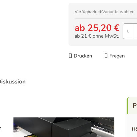
Verfügbarkeit:
Variante wählen
ab
25,20 €
ab
21 €
ohne MwSt.
Verkaufspreis:
Drucken
Fragen
iskussion
n
Hö