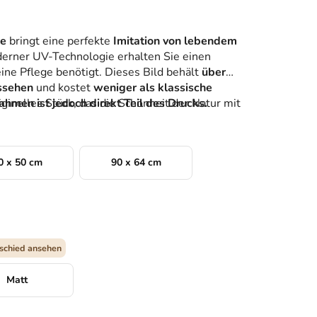
pe
bringt eine perfekte
Imitation von lebendem
oderner UV-Technologie erhalten Sie einen
eine Pflege benötigt. Dieses Bild behält
über
ussehen
und kostet
weniger als klassische
iginelles Stück, das die Schönheit der Natur mit
ahmen ist jedoch direkt Teil des Drucks.
0 x 50 cm
90 x 64 cm
schied ansehen
Matt