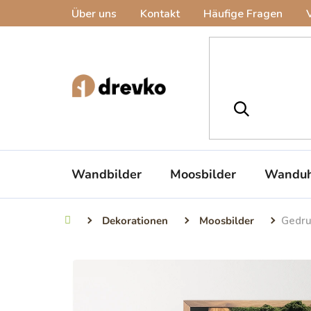
Zum
Über uns
Kontakt
Häufige Fragen
Inhalt
springen
Wandbilder
Moosbilder
Wanduh
Dekorationen
Moosbilder
Gedru
Startseite