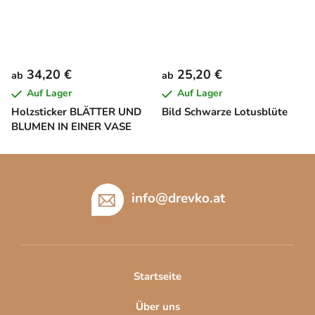
34,20 €
25,20 €
ab
ab
Auf Lager
Auf Lager
Holzsticker BLÄTTER UND
Bild Schwarze Lotusblüte
BLUMEN IN EINER VASE
F
u
ß
info
@
drevko.at
z
e
i
l
Startseite
e
Über uns