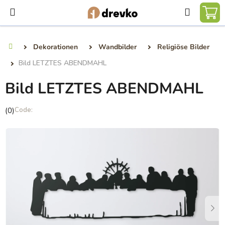
Zum
Suchen
Inhalt
WA
springen
Dekorationen
Wandbilder
Religiöse Bilder
Startseite
Bild LETZTES ABENDMAHL
Bild LETZTES ABENDMAHL
Die
(0)
durchschnittliche
Produktbewertung
ist
0,0
von
5
Sternen.