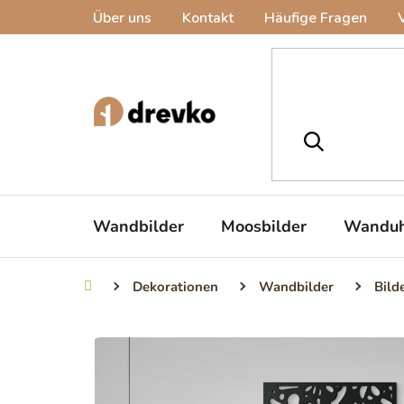
Zum
Über uns
Kontakt
Häufige Fragen
Inhalt
springen
Wandbilder
Moosbilder
Wanduh
Dekorationen
Wandbilder
Bild
Startseite