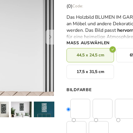
Die
(0)
durchschnittliche
Das Holzbild BLUMEN IM GARTE
Produktbewertung
an Möbel und andere Dekoratio
ist
werden. Das Bild passt
hervor
0,0
für eine heimelige Atmosphär
von
MASS AUSWÄHLEN
5
Sternen.
44,5 x 24,5 cm
6
17,5 x 31,5 cm
BILDFARBE