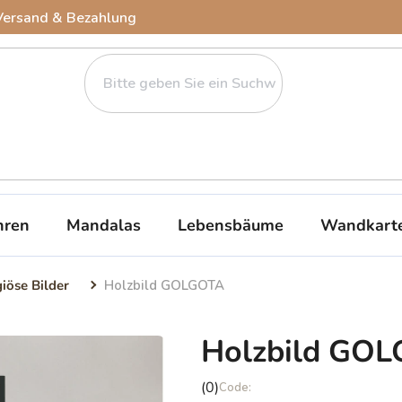
Versand & Bezahlung
ren
Mandalas
Lebensbäume
Wandkart
giöse Bilder
Holzbild GOLGOTA
Holzbild GO
Die
(0)