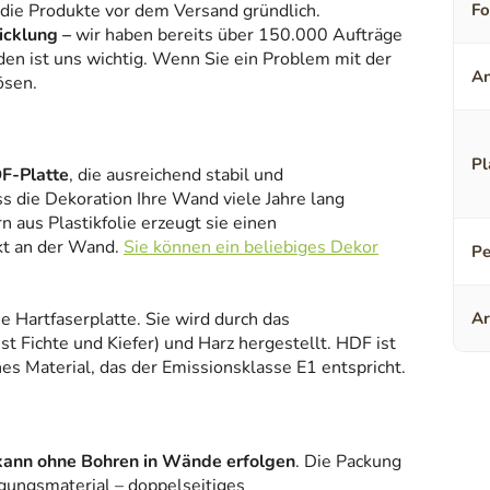
 die Produkte vor dem Versand gründlich.
F
icklung –
wir haben bereits über 150.000 Aufträge
den ist uns wichtig. Wenn Sie ein Problem mit der
An
ösen.
Pl
F-Platte
, die ausreichend stabil und
ss die Dekoration Ihre Wand viele Jahre lang
 aus Plastikfolie erzeugt sie einen
kt an der Wand.
Sie können ein beliebiges Dekor
Pe
ne Hartfaserplatte. Sie wird durch das
Ar
 Fichte und Kiefer) und Harz hergestellt. HDF ist
es Material, das der Emissionsklasse E1 entspricht.
kann ohne Bohren in Wände erfolgen
. Die Packung
gungsmaterial – doppelseitiges