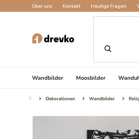
Zum
Über uns
Kontakt
Häufige Fragen
Inhalt
springen
Wandbilder
Moosbilder
Wanduh
Dekorationen
Wandbilder
Reli
Startseite