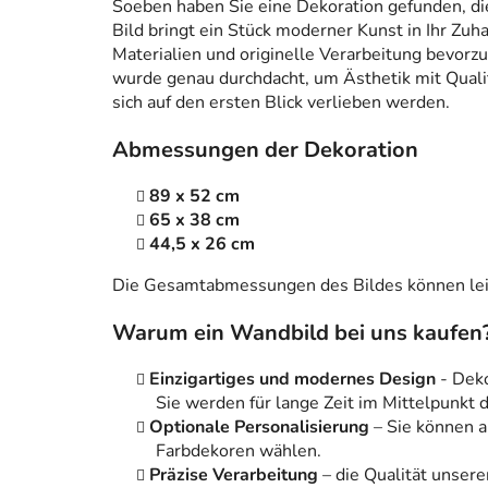
Soeben haben Sie eine Dekoration gefunden, die n
Bild bringt ein Stück moderner Kunst in Ihr Zuh
Materialien und originelle Verarbeitung bevorzug
wurde genau durchdacht, um Ästhetik mit Qualitä
sich auf den ersten Blick verlieben werden.
Abmessungen der Dekoration
89 x 52 cm
65 x 38 cm
44,5 x 26 cm
Die Gesamtabmessungen des Bildes können leic
Warum ein Wandbild bei uns kaufen
Einzigartiges und modernes Design
- Dek
Sie werden für lange Zeit im Mittelpunkt
Optionale Personalisierung
– Sie können 
Farbdekoren wählen.
Präzise Verarbeitung
– die Qualität unsere