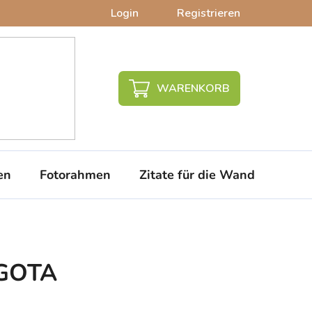
Login
Registrieren
WARENKORB
en
Fotorahmen
Zitate für die Wand
PVC-
LGOTA