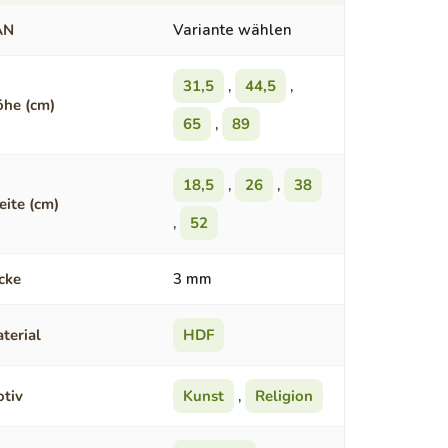
AN
Variante wählen
31,5
,
44,5
,
he (cm)
65
,
89
18,5
,
26
,
38
eite (cm)
,
52
cke
3 mm
terial
HDF
tiv
Kunst
,
Religion