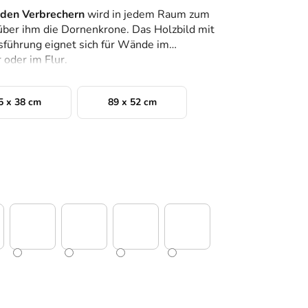
eiden Verbrechern
wird in jedem Raum zum
über ihm die Dornenkrone. Das Holzbild mit
sführung eignet sich für Wände im
oder im Flur
.
5 x 38 cm
89 x 52 cm