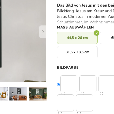
durchschnittliche
Das Bild von Jesus mit den b
Produktbewertung
Blickfang. Jesus am Kreuz und 
ist
Jesus Christus in moderner Au
0,0
Schlafzimmer, im Wohnzimmer 
von
MASS AUSWÄHLEN
5
Sternen.
44,5 x 26 cm
6
31,5 x 18,5 cm
BILDFARBE