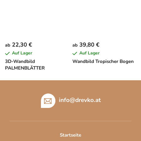
22,30 €
39,80 €
ab
ab
Auf Lager
Auf Lager
3D-Wandbild
Wandbild Tropischer Bogen
PALMENBLÄTTER
F
u
ß
info
@
drevko.at
z
e
i
l
Startseite