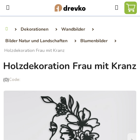
Zum
Suchen
Inhalt
WA
springen
Dekorationen
Wandbilder
Startseite
Bilder Natur und Landschaften
Blumenbilder
Holzdekoration Frau mit Kranz
Holzdekoration Frau mit Kranz
Die
(0)
durchschnittliche
Produktbewertung
ist
0,0
von
5
Sternen.