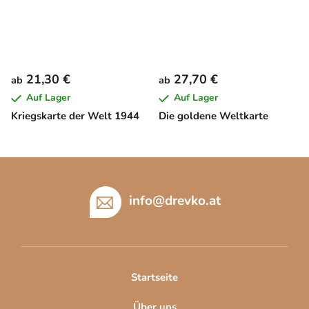
21,30 €
27,70 €
ab
ab
Auf Lager
Auf Lager
Kriegskarte der Welt 1944
Die goldene Weltkarte
F
u
ß
info
@
drevko.at
z
e
i
l
Startseite
e
Über uns