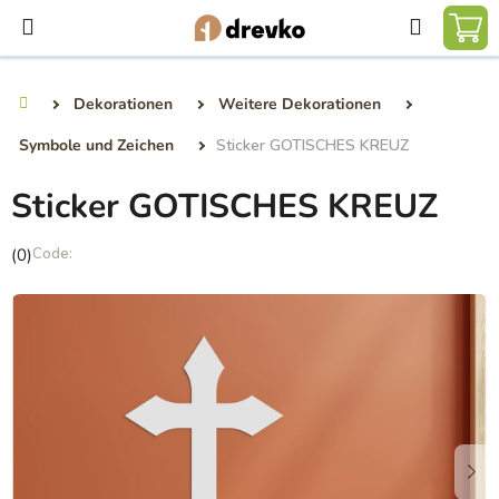
Zum
Suchen
Inhalt
WA
springen
Dekorationen
Weitere Dekorationen
Startseite
Symbole und Zeichen
Sticker GOTISCHES KREUZ
Sticker GOTISCHES KREUZ
Die
(0)
durchschnittliche
Produktbewertung
ist
0,0
von
5
Sternen.