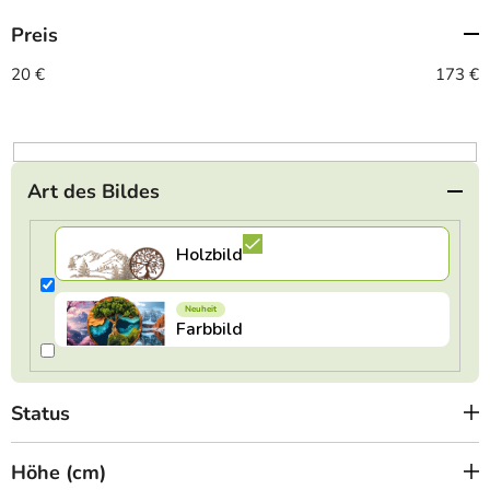
t
Preis
s
o
20
€
173
€
r
t
i
e
Art des Bildes
r
u
n
g
Status
Höhe (cm)