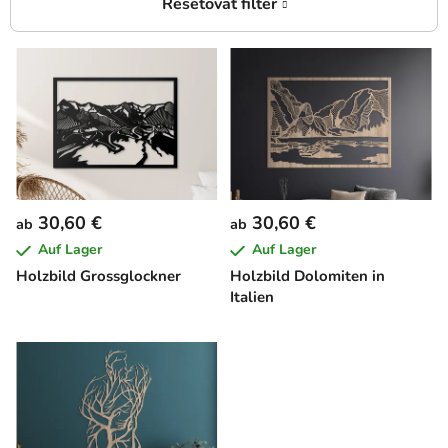
L
i
s
t
e
d
e
30,60 €
30,60 €
ab
ab
r
Auf Lager
Auf Lager
P
Holzbild Grossglockner
Holzbild Dolomiten in
r
Italien
o
d
u
k
t
e