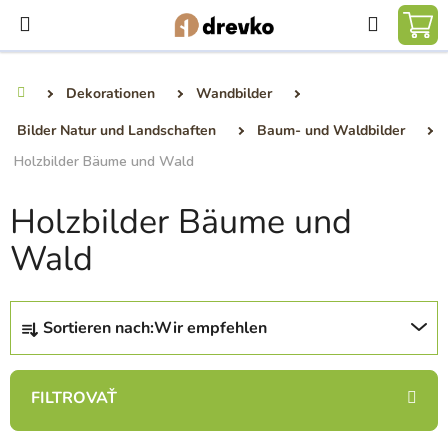
Zum
Suchen
Inhalt
WA
springen
Dekorationen
Wandbilder
Startseite
Bilder Natur und Landschaften
Baum- und Waldbilder
Holzbilder Bäume und Wald
Holzbilder Bäume und
Wald
P
Sortieren nach:
Wir empfehlen
r
o
d
u
k