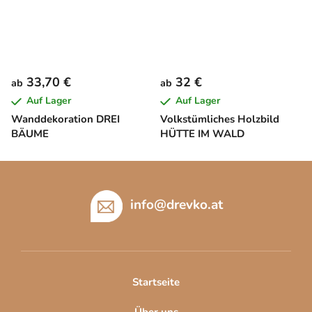
33,70 €
32 €
ab
ab
Auf Lager
Auf Lager
Wanddekoration DREI
Volkstümliches Holzbild
BÄUME
HÜTTE IM WALD
F
u
ß
info
@
drevko.at
z
e
i
l
Startseite
e
Über uns