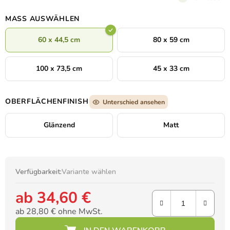
Licht einen Eindruck von
Stille und Ewigkeit
vermitteln.
MASS AUSWÄHLEN
60 x 44,5 cm
80 x 59 cm
100 x 73,5 cm
45 x 33 cm
OBERFLÄCHENFINISH
Unterschied ansehen
Glänzend
Matt
Verfügbarkeit:
Variante wählen
ab
34,60 €
ab
28,80 €
ohne MwSt.
Verkaufspreis: