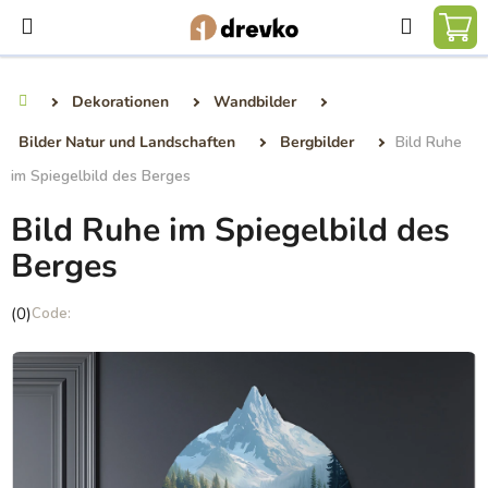
Zum
Suchen
Inhalt
WA
springen
Dekorationen
Wandbilder
Startseite
Bilder Natur und Landschaften
Bergbilder
Bild Ruhe
im Spiegelbild des Berges
Bild Ruhe im Spiegelbild des
Berges
Die
(0)
durchschnittliche
Produktbewertung
ist
0,0
von
5
Sternen.