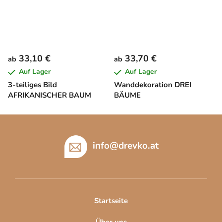
33,10 €
33,70 €
ab
ab
Auf Lager
Auf Lager
3-teiliges Bild
Wanddekoration DREI
AFRIKANISCHER BAUM
BÄUME
F
u
ß
info
@
drevko.at
z
e
i
l
Startseite
e
Über uns