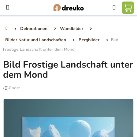
Zum
Suchen
Inhalt
WA
springen
Dekorationen
Wandbilder
Startseite
Bilder Natur und Landschaften
Bergbilder
Bild
Frostige Landschaft unter dem Mond
Bild Frostige Landschaft unter
dem Mond
Die
(0)
durchschnittliche
Produktbewertung
ist
0,0
von
5
Sternen.