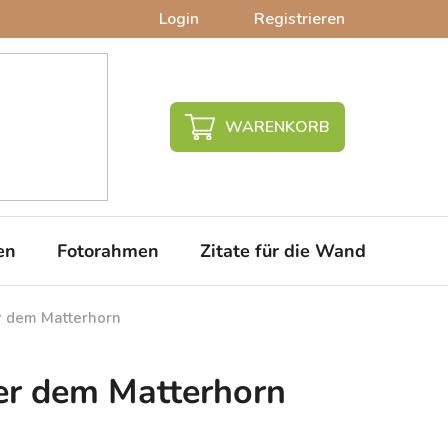
Login
Registrieren
WARENKORB
en
Fotorahmen
Zitate für die Wand
PVC-
r dem Matterhorn
er dem Matterhorn