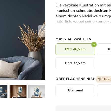
durchschnittliche
Die vertikale Illustration mit
Produktbewertung
ikonischen schneebedeckten 
ist
einem dichten Nadelwald umge
0,0
natürlich, wobei seine kompak
von
prädestiniert – beispielsweise
5
Souvenir. Die Szene strahlt Ru
Sternen.
aus.
MASS AUSWÄHLEN
89 x 46,5 cm
10
62 x 32,5 cm
OBERFLÄCHENFINISH
Unter
Glänzend