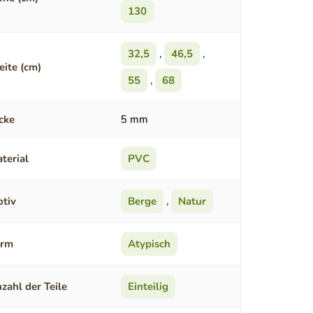
130
32,5
,
46,5
,
eite (cm)
55
,
68
cke
5 mm
terial
PVC
tiv
Berge
,
Natur
orm
Atypisch
zahl der Teile
Einteilig