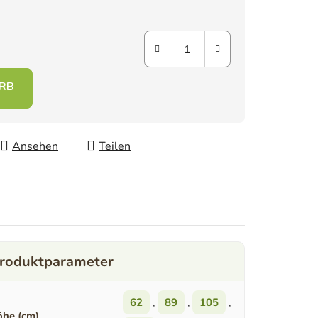
Ansehen
Teilen
62
,
89
,
105
,
he (cm)