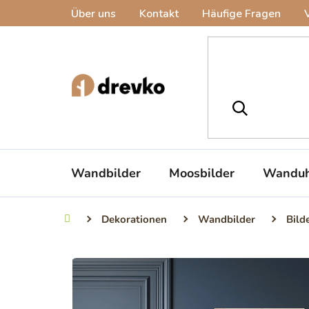
Zum
Über uns
Kontakt
Häufige Fragen
Inhalt
springen
Wandbilder
Moosbilder
Wanduh
Dekorationen
Wandbilder
Bild
Startseite