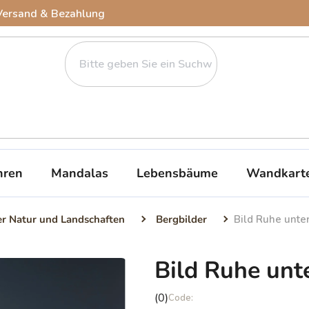
Versand & Bezahlung
ren
Mandalas
Lebensbäume
Wandkart
er Natur und Landschaften
Bergbilder
Bild Ruhe unte
Bild Ruhe unt
Die
(0)