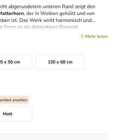
 leicht abgerundetem unteren Rand zeigt den
Matterhorn
, der in Wolken gehüllt und von
ben ist. Das Werk wirkt harmonisch und
te Form es als dekoratives Element
 für einen Magneten, ein Lesezeichen oder ein
Mehr lesen
he und Ehrfurcht vor der Erhabenheit der Berge
5 x 55 cm
130 x 68 cm
schied ansehen
Matt