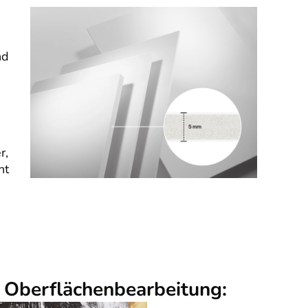
nd
r,
nt
r Oberflächenbearbeitung: