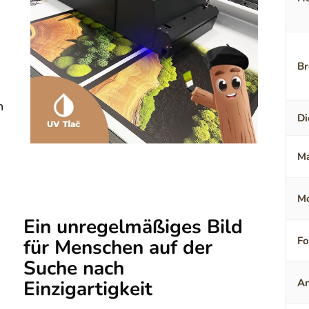
Br
n
Di
Ma
Mo
Ein unregelmäßiges Bild
F
für Menschen auf der
Suche nach
Einzigartigkeit
An