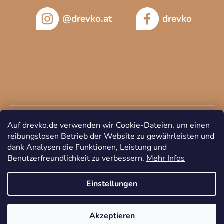
@drevko.at
drevko
Auf drevko.de verwenden wir Cookie-Dateien, um einen
reibungslosen Betrieb der Website zu gewährleisten und
dank Analysen die Funktionen, Leistung und
Benutzerfreundlichkeit zu verbessern.
Mehr Infos
Copyright 2026
DREVKO
. Alle Rechte vorbehalten.
Cookie-
Einstellungen ändern
Einstellungen
Akzeptieren
Erstellt von Shoptet