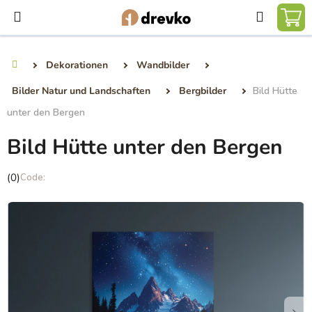
Zum
Suchen
Inhalt
WA
springen
Dekorationen
Wandbilder
Startseite
Bilder Natur und Landschaften
Bergbilder
Bild Hütte
unter den Bergen
Bild Hütte unter den Bergen
Die
(0)
durchschnittliche
Produktbewertung
ist
0,0
von
5
Sternen.