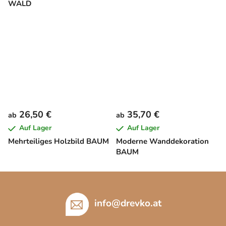
WALD
26,50 €
35,70 €
ab
ab
Auf Lager
Auf Lager
Mehrteiliges Holzbild BAUM
Moderne Wanddekoration
BAUM
F
u
ß
info
@
drevko.at
z