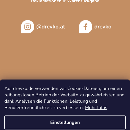
Reklamationen & Warenrückgabe
@drevko.at
drevko
Auf drevko.de verwenden wir Cookie-Dateien, um einen
reibungslosen Betrieb der Website zu gewährleisten und
dank Analysen die Funktionen, Leistung und
Benutzerfreundlichkeit zu verbessern.
Mehr Infos
Copyright 2026
DREVKO
. Alle Rechte vorbehalten.
Cookie-
Einstellungen ändern
Einstellungen