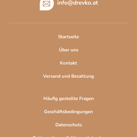
ß
info
@
drevko.at
z
e
i
l
Startseite
e
Über uns
Kontakt
Versand und Bezahlung
Häufig gestellte Fragen
Geschäftsbedingungen
Datenschutz