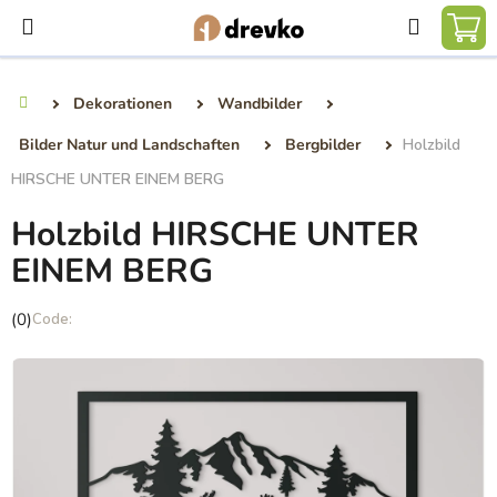
Zum
Suchen
Inhalt
WA
springen
Dekorationen
Wandbilder
Startseite
Bilder Natur und Landschaften
Bergbilder
Holzbild
HIRSCHE UNTER EINEM BERG
Holzbild HIRSCHE UNTER
EINEM BERG
Die
(0)
durchschnittliche
Produktbewertung
ist
0,0
von
5
Sternen.