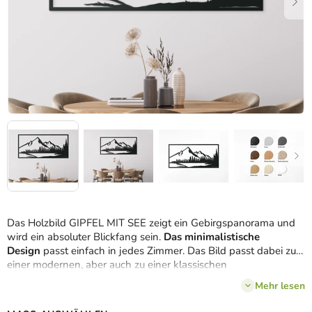
Das Holzbild GIPFEL MIT SEE zeigt ein Gebirgspanorama und
wird ein absoluter Blickfang sein.
Das minimalistische
Design
passt einfach in jedes Zimmer. Das Bild passt dabei zu
einer modernen, aber auch zu einer klassischen
Einrichtung
.
Ebenso geeignet als perfektes Geschenk für
Mehr lesen
Bergliebhaber.