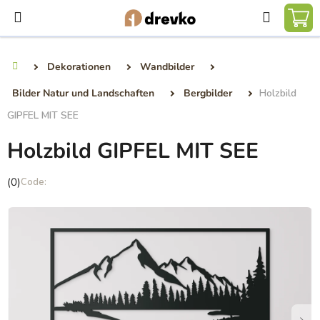
Zum
Suchen
Inhalt
WA
springen
Dekorationen
Wandbilder
Startseite
Bilder Natur und Landschaften
Bergbilder
Holzbild
GIPFEL MIT SEE
Holzbild GIPFEL MIT SEE
Die
(0)
durchschnittliche
Produktbewertung
ist
0,0
von
5
Sternen.