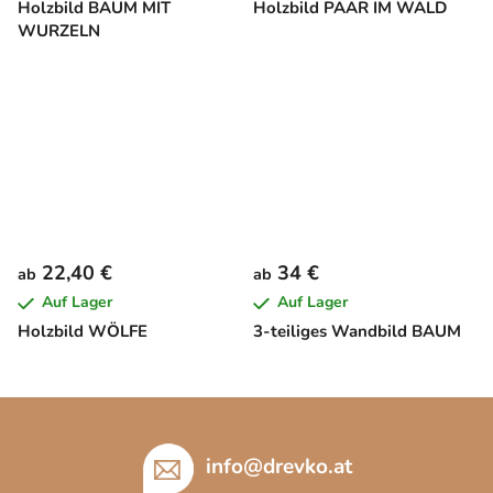
Holzbild BAUM MIT
Holzbild PAAR IM WALD
WURZELN
22,40 €
34 €
ab
ab
Auf Lager
Auf Lager
Holzbild WÖLFE
3-teiliges Wandbild BAUM
F
u
ß
info
@
drevko.at