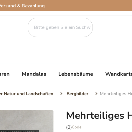
Versand & Bezahlung
ren
Mandalas
Lebensbäume
Wandkart
er Natur und Landschaften
Bergbilder
Mehrteiliges H
Mehrteiliges 
Die
(0)