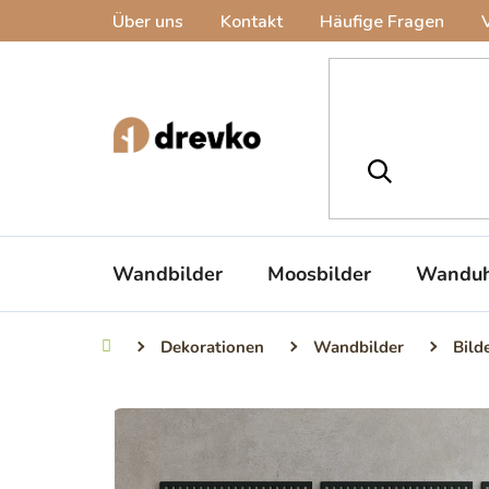
Zum
Über uns
Kontakt
Häufige Fragen
Inhalt
springen
Wandbilder
Moosbilder
Wanduh
Dekorationen
Wandbilder
Bild
Startseite