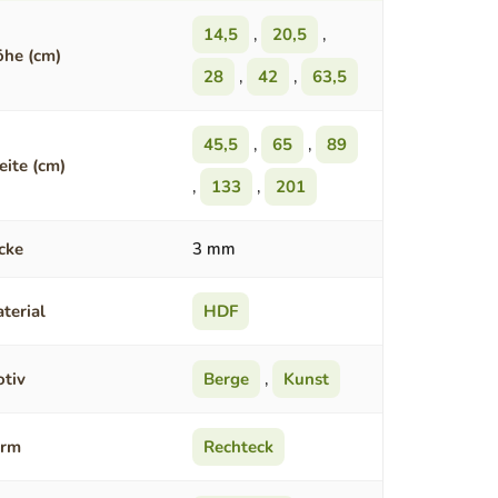
14,5
,
20,5
,
he (cm)
28
,
42
,
63,5
45,5
,
65
,
89
eite (cm)
,
133
,
201
cke
3 mm
terial
HDF
tiv
Berge
,
Kunst
orm
Rechteck