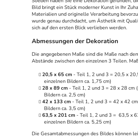
Soeben haben Sie eine Dekoration gefunden, die n
Bild bringt ein Stück moderner Kunst in Ihr Zuh
Materialien und originelle Verarbeitung bevorzug
wurde genau durchdacht, um Ästhetik mit Qualitä
sich auf den ersten Blick verlieben werden.
Abmessungen der Dekoration
Die angegebenen Maße sind die Maße nach dem 
Abstände zwischen den einzelnen 3 Teilen. Maße
20,5 x 65 cm
- Teil 1, 2 und 3 = 20,5 x 2
einzelnen Bildern ca. 1,75 cm)
28 x 89 cm
- Teil 1, 2 und 3 = 28 x 28 cm
Bildern ca. 2,5 cm)
42 x 133 cm
- Teil 1, 2 und 3 = 42 x 42 
Bildern ca. 3,5 cm)
63,5 x 201 cm
- Teil 1, 2 und 3 = 63,5 x
einzelnen Bildern ca. 5,25 cm)
Die Gesamtabmessungen des Bildes können leic