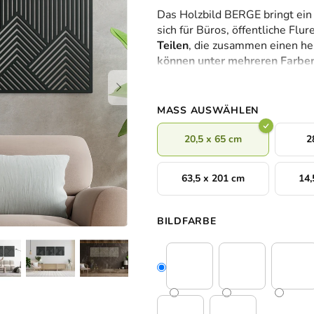
durchschnittliche
Das Holzbild BERGE bringt ein 
Produktbewertung
sich für Büros, öffentliche F
ist
Teilen
, die zusammen einen her
0,0
können unter mehreren Farbe
von
diesem 3D-Bild ein Stück Natu
5
Sternen.
MASS AUSWÄHLEN
20,5 x 65 cm
2
63,5 x 201 cm
14,
BILDFARBE