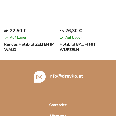
22,50 €
26,30 €
ab
ab
Auf Lager
Auf Lager
Rundes Holzbild ZELTEN IM
Holzbild BAUM MIT
WALD
WURZELN
F
u
ß
info
@
drevko.at
z
e
i
l
Startseite
e
Über uns