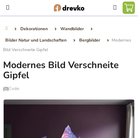
Zum
Suchen
Inhalt
WA
springen
Dekorationen
Wandbilder
Startseite
Bilder Natur und Landschaften
Bergbilder
Modernes
Bild Verschneite Gipfel
Modernes Bild Verschneite
Gipfel
Die
(0)
durchschnittliche
Produktbewertung
ist
0,0
von
5
Sternen.