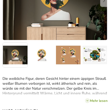
Die weibliche Figur, deren Gesicht hinter einem üppigen Strauß
weißer Blumen verborgen ist, wirkt ätherisch und rein, als
würde sie mit der Natur verschmelzen. Der gelbe Kreis im
Hintergrund vermittelt Wärme, Licht und innere Ruhe, während
die neutralen Farbtöne des Kleides und des Hintergrunds die
Mehr lesen
sanfte Kraft der Komposition hervorheben.
Die blumige Muse
ist eine visuelle Ode an die Stille, die Sensibilität und die