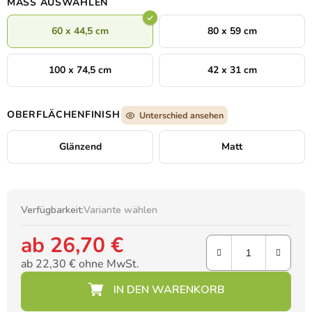
MASS AUSWÄHLEN
Schönheit, die in der Einfachheit verborgen sind.
60 x 44,5 cm
80 x 59 cm
100 x 74,5 cm
42 x 31 cm
OBERFLÄCHENFINISH
Unterschied ansehen
Glänzend
Matt
Verfügbarkeit:
Variante wählen
ab
26,70 €
ab
22,30 €
ohne MwSt.
Verkaufspreis: