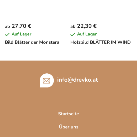
27,70 €
22,30 €
ab
ab
Auf Lager
Auf Lager
Bild Blätter der Monstera
Holzbild BLÄTTER IM WIND
F
u
ß
info
@
drevko.at
z
e
i
l
Startseite
e
Über uns