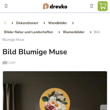
Zum
Suchen
Inhalt
WA
springen
Dekorationen
Wandbilder
Startseite
Bilder Natur und Landschaften
Blumenbilder
Bild
Blumige Muse
Bild Blumige Muse
Die
(0)
durchschnittliche
Produktbewertung
ist
0,0
von
5
Sternen.