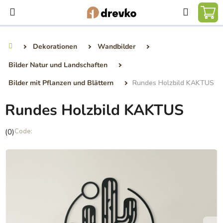
Zum
Suchen
Inhalt
WA
springen
Dekorationen
Wandbilder
Startseite
Bilder Natur und Landschaften
Bilder mit Pflanzen und Blättern
Rundes Holzbild KAKTUS
Rundes Holzbild KAKTUS
Die
(0)
durchschnittliche
Produktbewertung
ist
0,0
von
5
Sternen.