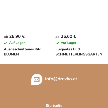
25,90 €
26,60 €
ab
ab
Auf Lager
Auf Lager
Ausgeschnittenes Bild
Elegantes Bild
BLUMEN
SCHMETTERLINGSGARTEN
F
u
ß
info
@
drevko.at
z
e
i
l
Startseite