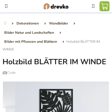
Zum
Suchen
Inhalt
WA
springen
Dekorationen
Wandbilder
Startseite
Bilder Natur und Landschaften
Bilder mit Pflanzen und Blättern
Holzbild BLÄTTER IM
WINDE
Holzbild BLÄTTER IM WINDE
Die
(0)
durchschnittliche
Produktbewertung
ist
0,0
von
5
Sternen.