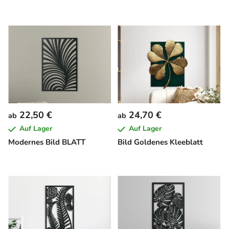
22,50 €
24,70 €
ab
ab
Auf Lager
Auf Lager
Modernes Bild BLATT
Bild Goldenes Kleeblatt