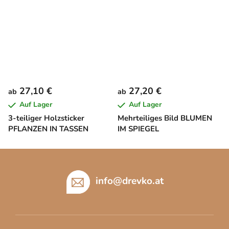
27,10 €
27,20 €
ab
ab
Auf Lager
Auf Lager
3-teiliger Holzsticker
Mehrteiliges Bild BLUMEN
PFLANZEN IN TASSEN
IM SPIEGEL
F
u
ß
info
@
drevko.at
z
e
i