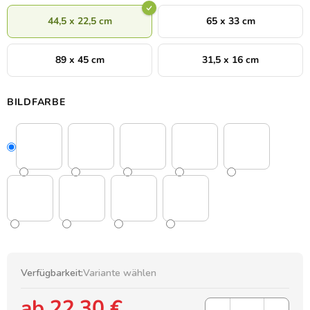
44,5 x 22,5 cm
65 x 33 cm
89 x 45 cm
31,5 x 16 cm
BILDFARBE
Verfügbarkeit:
Variante wählen
ab
22,30 €