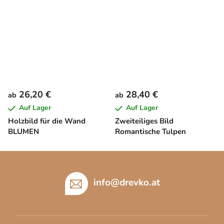
26,20 €
28,40 €
ab
ab
Auf Lager
Auf Lager
Holzbild für die Wand
Zweiteiliges Bild
BLUMEN
Romantische Tulpen
F
u
ß
info
@
drevko.at
z
e
i