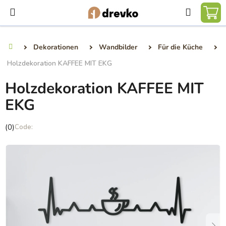
Zum
Suchen
Inhalt
WA
springen
Dekorationen
Wandbilder
Für die Küche
Startseite
Holzdekoration KAFFEE MIT EKG
Holzdekoration KAFFEE MIT
EKG
Die
(0)
durchschnittliche
Produktbewertung
ist
0,0
von
5
Sternen.