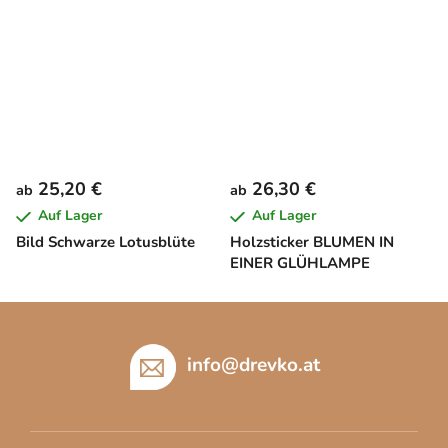
25,20 €
26,30 €
ab
ab
Auf Lager
Auf Lager
Bild Schwarze Lotusblüte
Holzsticker BLUMEN IN
EINER GLÜHLAMPE
F
u
ß
info
@
drevko.at
z
e
i