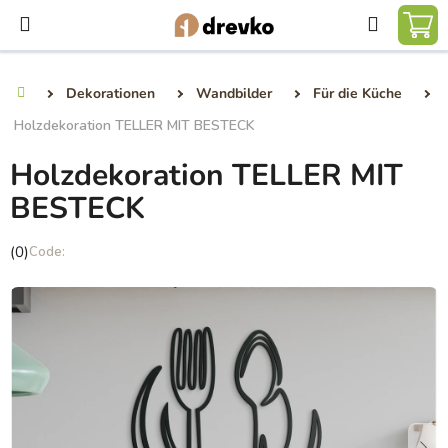
Zum
Suchen
Inhalt
WA
springen
Dekorationen
Wandbilder
Für die Küche
Startseite
Holzdekoration TELLER MIT BESTECK
Holzdekoration TELLER MIT
BESTECK
Die
(0)
durchschnittliche
Produktbewertung
ist
0,0
von
5
Sternen.