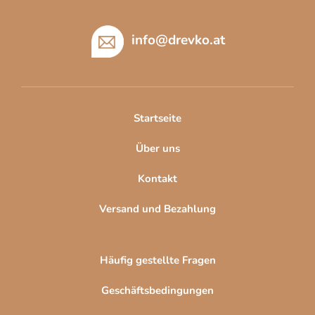
F
u
ß
info
@
drevko.at
z
e
i
l
Startseite
e
Über uns
Kontakt
Versand und Bezahlung
Häufig gestellte Fragen
Geschäftsbedingungen