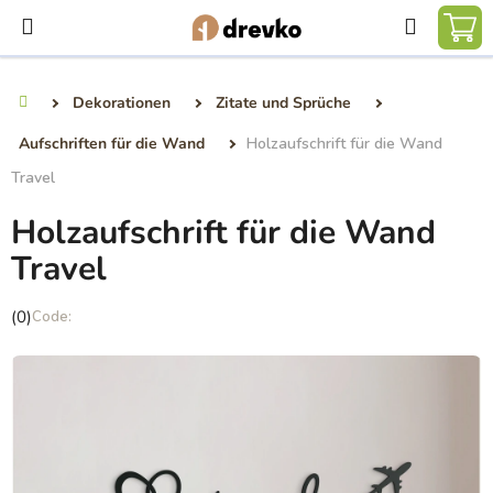
Zum
Suchen
Inhalt
WA
springen
Dekorationen
Zitate und Sprüche
Startseite
Aufschriften für die Wand
Holzaufschrift für die Wand
Travel
Holzaufschrift für die Wand
Travel
Die
(0)
durchschnittliche
Produktbewertung
ist
0,0
von
5
Sternen.