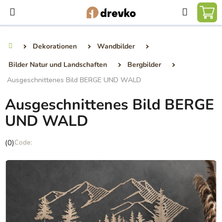
Zum
Suchen
Inhalt
WA
springen
Dekorationen
Wandbilder
Startseite
Bilder Natur und Landschaften
Bergbilder
Ausgeschnittenes Bild BERGE UND WALD
Ausgeschnittenes Bild BERGE
UND WALD
Die
(0)
durchschnittliche
Produktbewertung
ist
0,0
von
5
Sternen.