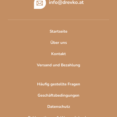
ß
info
@
drevko.at
z
e
i
l
Startseite
e
Über uns
Kontakt
Versand und Bezahlung
Häufig gestellte Fragen
Geschäftsbedingungen
Datenschutz