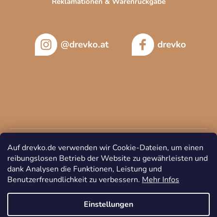
Reklamationen & Warenrückgabe
@drevko.at
drevko
Auf drevko.de verwenden wir Cookie-Dateien, um einen
reibungslosen Betrieb der Website zu gewährleisten und
dank Analysen die Funktionen, Leistung und
Benutzerfreundlichkeit zu verbessern.
Mehr Infos
Copyright 2026
DREVKO
. Alle Rechte vorbehalten.
Cookie-
Einstellungen ändern
Einstellungen