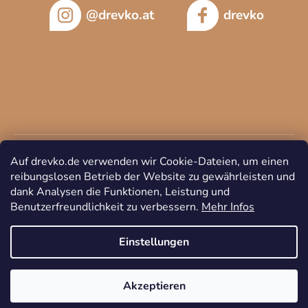
@drevko.at
drevko
Auf drevko.de verwenden wir Cookie-Dateien, um einen
reibungslosen Betrieb der Website zu gewährleisten und
dank Analysen die Funktionen, Leistung und
Benutzerfreundlichkeit zu verbessern.
Mehr Infos
Copyright 2026
DREVKO
. Alle Rechte vorbehalten.
Cookie-
Einstellungen ändern
Einstellungen
Akzeptieren
Erstellt von Shoptet