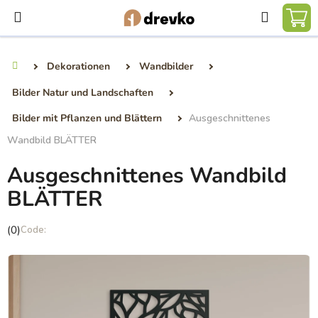
Zum
Suchen
Inhalt
WA
springen
Dekorationen
Wandbilder
Startseite
Bilder Natur und Landschaften
Bilder mit Pflanzen und Blättern
Ausgeschnittenes
Wandbild BLÄTTER
Ausgeschnittenes Wandbild
BLÄTTER
Die
(0)
durchschnittliche
Produktbewertung
ist
0,0
von
5