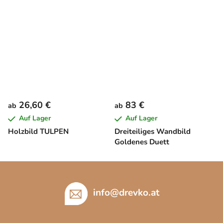
26,60 €
83 €
ab
ab
Auf Lager
Auf Lager
Holzbild TULPEN
Dreiteiliges Wandbild
Goldenes Duett
F
u
ß
info
@
drevko.at
z
e