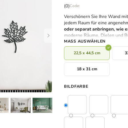
Die
(0)
durchschnittliche
Verschönern Sie Ihre Wand mit 
Produktbewertung
jedem Raum für eine angene
ist
oder separat anbringen, wie es
0,0
moderne Räume, Dielen und 
von
MASS AUSWÄHLEN
5
Sternen.
22,5 x 44,5 cm
3
18 x 31 cm
BILDFARBE