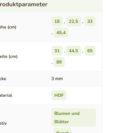
18
,
22,5
,
33
he (cm)
,
45,4
31
,
44,5
,
65
eite (cm)
,
89
cke
3 mm
terial
HDF
Blumen und
Blätter
tiv