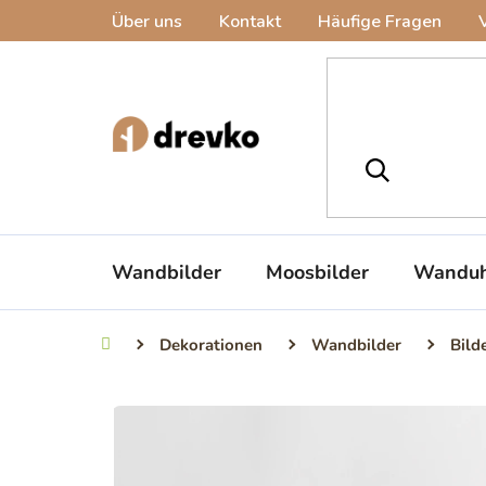
Zum
Über uns
Kontakt
Häufige Fragen
Inhalt
springen
Wandbilder
Moosbilder
Wanduh
Dekorationen
Wandbilder
Bild
Startseite