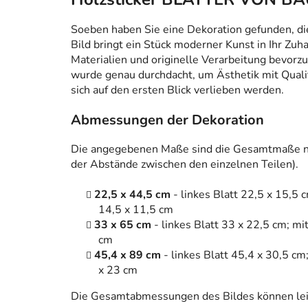
Soeben haben Sie eine Dekoration gefunden, die n
Bild bringt ein Stück moderner Kunst in Ihr Zuh
Materialien und originelle Verarbeitung bevorzug
wurde genau durchdacht, um Ästhetik mit Qualitä
sich auf den ersten Blick verlieben werden.
Abmessungen der Dekoration
Die angegebenen Maße sind die Gesamtmaße na
der Abstände zwischen den einzelnen Teilen).
22,5 x 44,5 cm
- linkes Blatt 22,5 x 15,5 c
14,5 x 11,5 cm
33 x 65 cm
- linkes Blatt 33 x 22,5 cm; mi
cm
45,4 x 89 cm
- linkes Blatt 45,4 x 30,5 cm
x 23 cm
Die Gesamtabmessungen des Bildes können leic