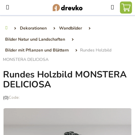
Zum
Suchen
Inhalt
WA
springen
Dekorationen
Wandbilder
Startseite
Bilder Natur und Landschaften
Bilder mit Pflanzen und Blättern
Rundes Holzbild
MONSTERA DELICIOSA
Rundes Holzbild MONSTERA
DELICIOSA
Die
(0)
durchschnittliche
Produktbewertung
ist
0,0
von
5