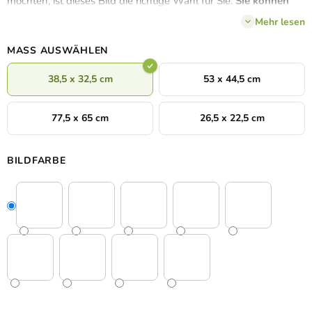
möchten, ist dieses Bild die richtige Wahl für Sie.
Sie können
aus mehreren Farben wählen
, so dass es leicht mit
Mehr lesen
verschiedenen Möbeln kombiniert werden kann.
MASS AUSWÄHLEN
38,5 x 32,5 cm
53 x 44,5 cm
77,5 x 65 cm
26,5 x 22,5 cm
BILDFARBE