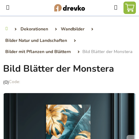
Zum
Suchen
Inhalt
WA
springen
Dekorationen
Wandbilder
Startseite
Bilder Natur und Landschaften
Bilder mit Pflanzen und Blättern
Bild Blätter der Monstera
Bild Blätter der Monstera
Die
(0)
durchschnittliche
Produktbewertung
ist
0,0
von
5
Sternen.