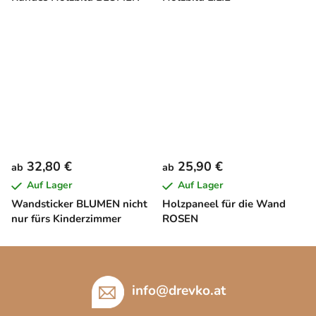
32,80 €
25,90 €
ab
ab
Auf Lager
Auf Lager
Wandsticker BLUMEN nicht
Holzpaneel für die Wand
nur fürs Kinderzimmer
ROSEN
F
u
ß
info
@
drevko.at
z