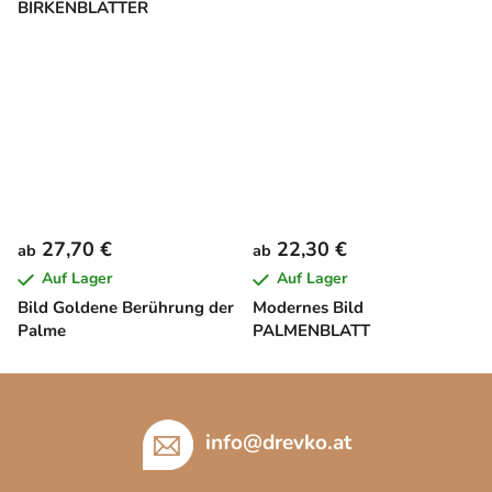
BIRKENBLÄTTER
27,70 €
22,30 €
ab
ab
Auf Lager
Auf Lager
Bild Goldene Berührung der
Modernes Bild
Palme
PALMENBLATT
F
u
ß
info
@
drevko.at
z