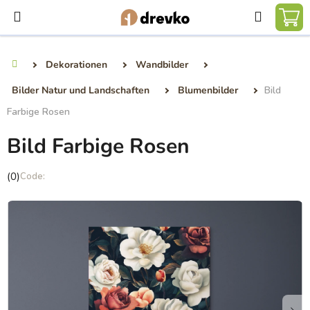
Zum
Suchen
Inhalt
WA
springen
Dekorationen
Wandbilder
Startseite
Bilder Natur und Landschaften
Blumenbilder
Bild
Farbige Rosen
Bild Farbige Rosen
Die
(0)
durchschnittliche
Produktbewertung
ist
0,0
von
5
Sternen.