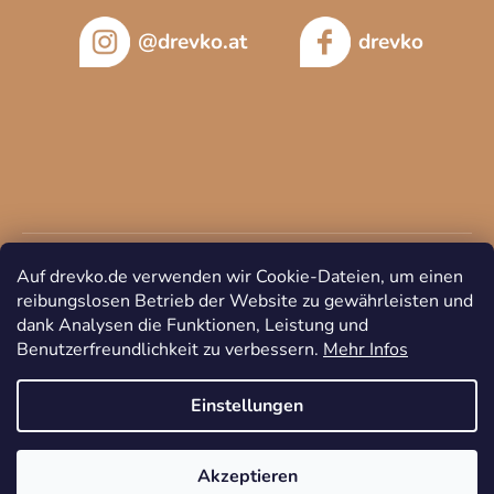
@drevko.at
drevko
Auf drevko.de verwenden wir Cookie-Dateien, um einen
reibungslosen Betrieb der Website zu gewährleisten und
dank Analysen die Funktionen, Leistung und
Benutzerfreundlichkeit zu verbessern.
Mehr Infos
Copyright 2026
DREVKO
. Alle Rechte vorbehalten.
Cookie-
Einstellungen ändern
Einstellungen
Akzeptieren
Erstellt von Shoptet