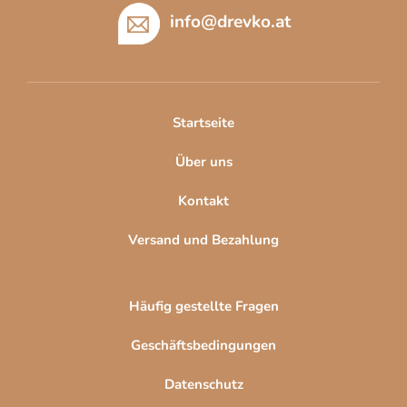
ß
info
@
drevko.at
z
e
i
l
Startseite
e
Über uns
Kontakt
Versand und Bezahlung
Häufig gestellte Fragen
Geschäftsbedingungen
Datenschutz