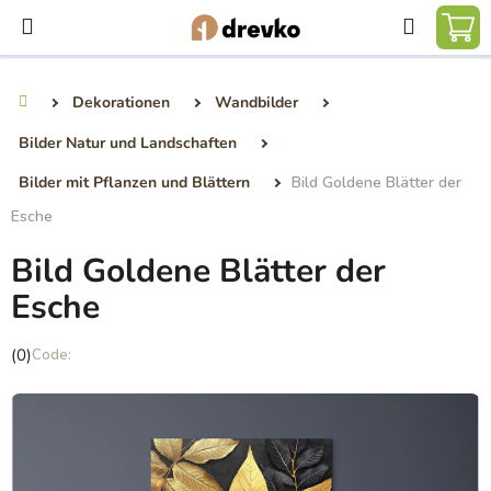
Zum
Suchen
Inhalt
WA
springen
Dekorationen
Wandbilder
Startseite
Bilder Natur und Landschaften
Bilder mit Pflanzen und Blättern
Bild Goldene Blätter der
Esche
Bild Goldene Blätter der
Esche
Die
(0)
durchschnittliche
Produktbewertung
ist
0,0
von
5