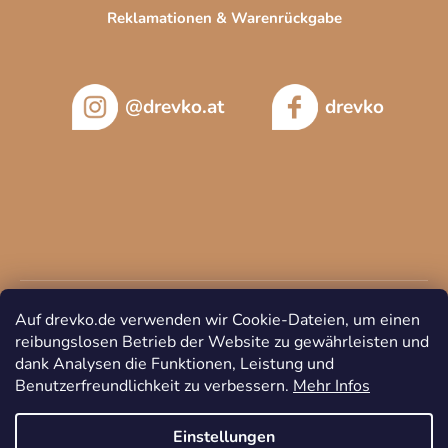
Reklamationen & Warenrückgabe
@drevko.at
drevko
Auf drevko.de verwenden wir Cookie-Dateien, um einen
reibungslosen Betrieb der Website zu gewährleisten und
dank Analysen die Funktionen, Leistung und
Benutzerfreundlichkeit zu verbessern.
Mehr Infos
Copyright 2026
DREVKO
. Alle Rechte vorbehalten.
Cookie-
Einstellungen ändern
Einstellungen