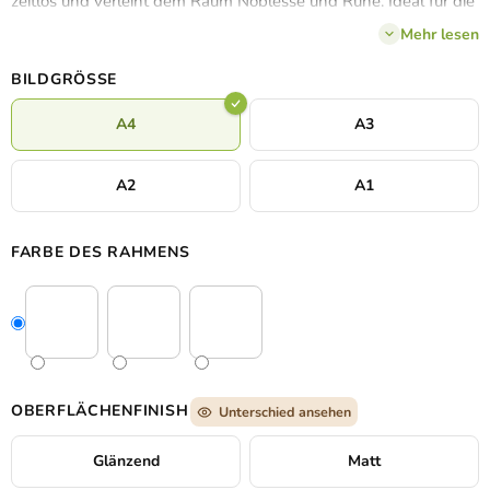
zeitlos und verleiht dem Raum Noblesse und Ruhe. Ideal für die
Wand im Schlafzimmer, Wohnzimmer oder modern
Mehr lesen
eingerichteten Büro.
BILDGRÖSSE
A4
A3
A2
A1
FARBE DES RAHMENS
OBERFLÄCHENFINISH
Unterschied ansehen
Glänzend
Matt