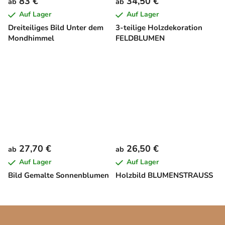
83 €
34,50 €
ab
ab
Auf Lager
Auf Lager
Dreiteiliges Bild Unter dem
3-teilige Holzdekoration
Mondhimmel
FELDBLUMEN
27,70 €
26,50 €
ab
ab
Auf Lager
Auf Lager
Bild Gemalte Sonnenblumen
Holzbild BLUMENSTRAUSS
F
u