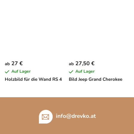
27 €
27,50 €
ab
ab
Auf Lager
Auf Lager
Holzbild für die Wand RS 4
Bild Jeep Grand Cherokee
F
u
ß
info
@
drevko.at
z
e