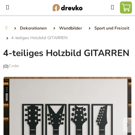
Zum
Suchen
Inhalt
WA
springen
Dekorationen
Wandbilder
Sport und Freizeit
Startseite
4-teiliges Holzbild GITARREN
4-teiliges Holzbild GITARREN
Die
(0)
durchschnittliche
Produktbewertung
ist
0,0
von
5
Sternen.