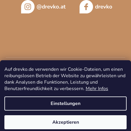
@drevko.at
drevko
Auf drevko.de verwenden wir Cookie-Dateien, um einen
reibungslosen Betrieb der Website zu gewährleisten und
dank Analysen die Funktionen, Leistung und
Benutzerfreundlichkeit zu verbessern.
Mehr Infos
Copyright 2026
DREVKO
. Alle Rechte vorbehalten.
Cookie-
Einstellungen ändern
Einstellungen
Akzeptieren
Erstellt von Shoptet