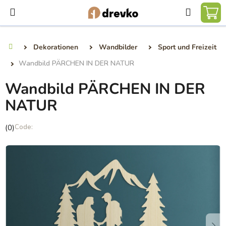
Zum
Suchen
Inhalt
WA
springen
Dekorationen
Wandbilder
Sport und Freizeit
Startseite
Wandbild PÄRCHEN IN DER NATUR
Wandbild PÄRCHEN IN DER
NATUR
Die
(0)
durchschnittliche
Produktbewertung
ist
0,0
von
5
Sternen.