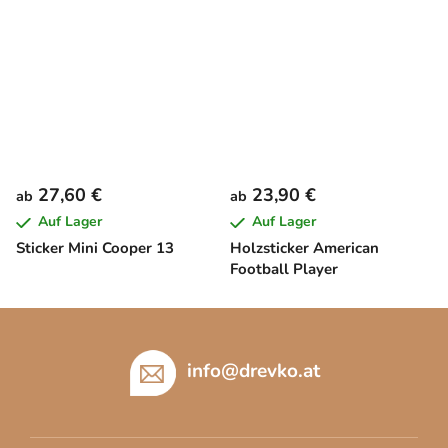
27,60 €
23,90 €
ab
ab
Auf Lager
Auf Lager
Sticker Mini Cooper 13
Holzsticker American
Football Player
F
u
ß
info
@
drevko.at
z
e