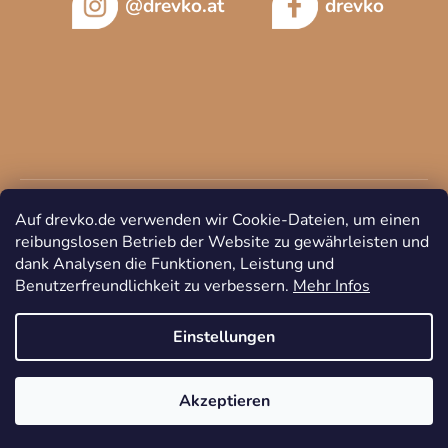
@drevko.at
drevko
Auf drevko.de verwenden wir Cookie-Dateien, um einen
reibungslosen Betrieb der Website zu gewährleisten und
dank Analysen die Funktionen, Leistung und
Benutzerfreundlichkeit zu verbessern.
Mehr Infos
Copyright 2026
DREVKO
. Alle Rechte vorbehalten.
Cookie-
Einstellungen ändern
Einstellungen
Akzeptieren
Erstellt von Shoptet