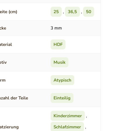
eite (cm)
25
,
36,5
,
50
cke
3 mm
terial
HDF
tiv
Musik
orm
Atypisch
zahl der Teile
Einteilig
Kinderzimmer
,
atzierung
Schlafzimmer
,