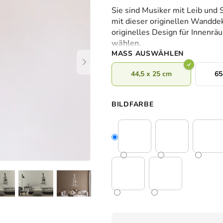
durchschnittliche
Sie sind Musiker mit Leib und 
Produktbewertung
mit dieser originellen Wanddek
ist
originelles Design für Innenr
0,0
wählen.
von
MASS AUSWÄHLEN
5
Sternen.
44,5 x 25 cm
65
BILDFARBE