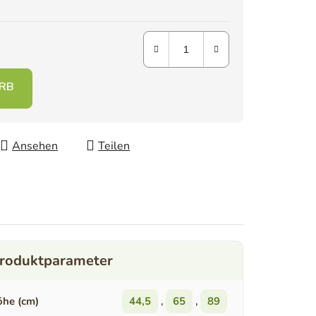
Ansehen
Teilen
he (cm)
44,5
,
65
,
89