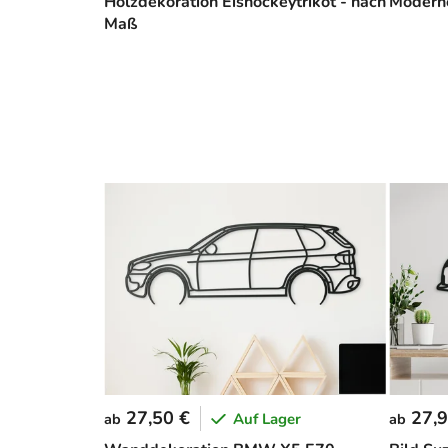
Holzdekoration Eishockeytrikot - nach
Modern
Maß
27,50 €
27,9
Auf Lager
ab
ab