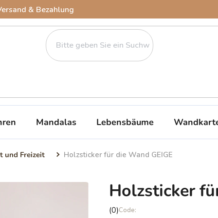
Versand & Bezahlung
ren
Mandalas
Lebensbäume
Wandkart
t und Freizeit
Holzsticker für die Wand GEIGE
Holzsticker f
Die
(0)