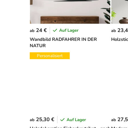
24 €
23,4
Auf Lager
ab
ab
Wandbild RADFAHRER IN DER
Holzst
NATUR
Personalisiert
25,30 €
27,5
Auf Lager
ab
ab