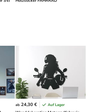
or SVJ
Holzsticker FAHRRAD
24,30 €
Auf Lager
ab