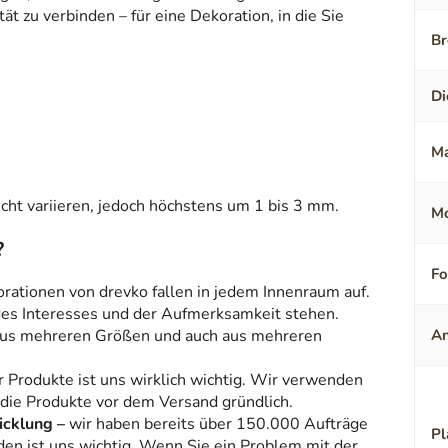
t zu verbinden – für eine Dekoration, in die Sie
Br
Di
Ma
ht variieren, jedoch höchstens um 1 bis 3 mm.
Mo
?
F
orationen von drevko fallen in jedem Innenraum auf.
 des Interesses und der Aufmerksamkeit stehen.
aus mehreren Größen und auch aus mehreren
An
r Produkte ist uns wirklich wichtig. Wir verwenden
 die Produkte vor dem Versand gründlich.
icklung –
wir haben bereits über 150.000 Aufträge
Pl
den ist uns wichtig. Wenn Sie ein Problem mit der