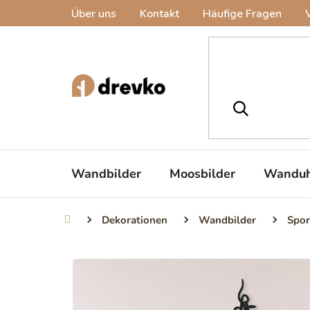
Zum
Über uns
Kontakt
Häufige Fragen
Inhalt
springen
Wandbilder
Moosbilder
Wanduh
Dekorationen
Wandbilder
Spor
Startseite